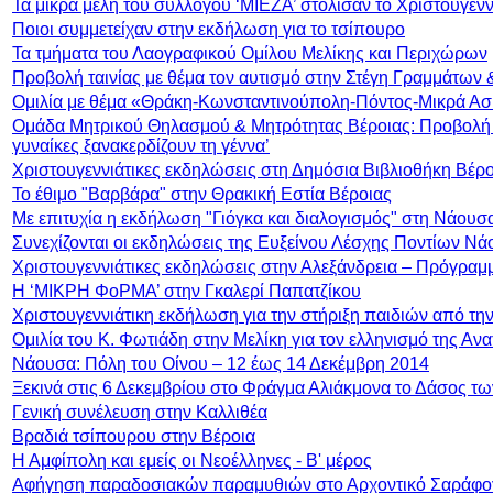
Τα μικρά μέλη του συλλόγου ‘ΜΙΕΖΑ’ στόλισαν το Χριστουγενν
Ποιοι συμμετείχαν στην εκδήλωση για το τσίπουρο
Τα τμήματα του Λαογραφικού Ομίλου Μελίκης και Περιχώρων
Προβολή ταινίας με θέμα τον αυτισμό στην Στέγη Γραμμάτων 
Ομιλία με θέμα «Θράκη-Κωνσταντινούπολη-Πόντος-Μικρά Ασί
Ομάδα Μητρικού Θηλασμού & Μητρότητας Βέροιας: Προβολή της
γυναίκες ξανακερδίζουν τη γέννα’
Χριστουγεννιάτικες εκδηλώσεις στη Δημόσια Βιβλιοθήκη Βέρο
Το έθιμο "Βαρβάρα" στην Θρακική Εστία Βέροιας
Με επιτυχία η εκδήλωση "Γιόγκα και διαλογισμός" στη Νάουσ
Συνεχίζονται οι εκδηλώσεις της Ευξείνου Λέσχης Ποντίων Ν
Χριστουγεννιάτικες εκδηλώσεις στην Αλεξάνδρεια – Πρόγραμ
Η ‘ΜΙΚΡΗ ΦοΡΜΑ’ στην Γκαλερί Παπατζίκου
Χριστουγεννιάτικη εκδήλωση για την στήριξη παιδιών από την
Ομιλία του Κ. Φωτιάδη στην Μελίκη για τον ελληνισμό της Αν
Νάουσα: Πόλη του Οίνου – 12 έως 14 Δεκέμβρη 2014
Ξεκινά στις 6 Δεκεμβρίου στο Φράγμα Αλιάκμονα το Δάσος τω
Γενική συνέλευση στην Καλλιθέα
Βραδιά τσίπουρου στην Βέροια
Η Αμφίπολη και εμείς οι Νεοέλληνες - Β' μέρος
Αφήγηση παραδοσιακών παραμυθιών στο Αρχοντικό Σαράφο