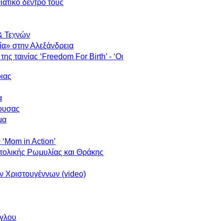
ιάτικο δέντρο τους
& Τεχνών
α» στην Αλεξάνδρεια
 ταινίας ‘Freedom For Birth’ - ‘Οι
ιας
α
άουσας
μα
 ‘Mom in Action’
ατολικής Ρωμυλίας και Θράκης
ν Χριστουγέννων (video)
γλου