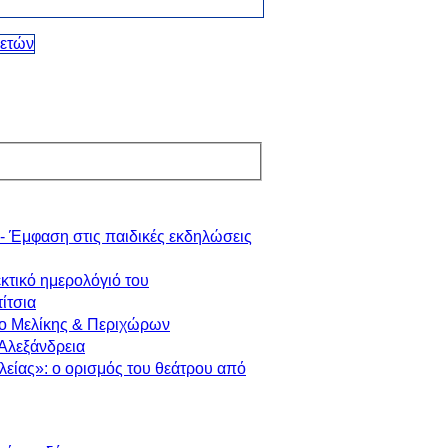
- Έμφαση στις παιδικές εκδηλώσεις
κτικό ημερολόγιό του
ίτσια
λο Μελίκης & Περιχώρων
 Αλεξάνδρεια
λείας»: ο ορισμός του θεάτρου από