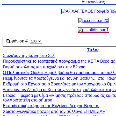
Εμφάνιση #
Τίτλος
Στολίζουν την φάτνη στο Σέλι
Παρουσιάστηκε το εορταστικό πρόγραμμα της ΚΕΠΑ Βέροιας 
Γιορτή σοκολάτας και παιχνιδιού στην Βέροια
Ο Πολιτιστικός Όμιλος Ξηρολιβάδου θα παρουσιάσει το συλλε
Περιμένοντας τα Χριστούγεννα και τον Άη Βασίλη… στα Παλατ
Εκδρομή στο Εργοστάσιο Σοκολάτας με τον Λαογραφικό Όμι
Ξεκινούν την Δευτέρα οι Χριστουγεννιάτικες εκδηλώσεις στην
Βέροια: Ημερίδα με θέμα «Μίμησις πράξεως σπουδαίας και τε
τον Αριστοτέλη στο σήμερα
Εκπαιδευτική εκδρομή της Ευξείνου Λέσχης Βέροιας
Χριστουγεννιάτικο bazaar από τον σύλλογο «Η ΜΙΕΖΑ»