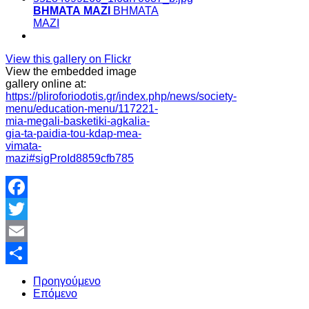
ΒΗΜΑΤΑ ΜΑΖΙ
ΒΗΜΑΤΑ
ΜΑΖΙ
View this gallery on Flickr
View the embedded image
gallery online at:
https://pliroforiodotis.gr/index.php/news/society-
menu/education-menu/117221-
mia-megali-basketiki-agkalia-
gia-ta-paidia-tou-kdap-mea-
vimata-
mazi#sigProId8859cfb785
Facebook
Twitter
Email
Share
Προηγούμενο
Επόμενο