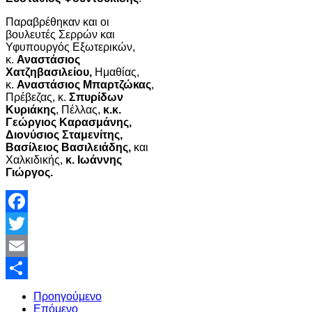
Παραβρέθηκαν και οι
βουλευτές Σερρών και
Υφυπουργός Εξωτερικών,
κ.
Αναστάσιος
Χατζηβασιλείου,
Ημαθίας,
κ.
Αναστάσιος Μπαρτζώκας
,
Πρέβεζας, κ.
Σπυρίδων
Κυριάκης
, Πέλλας,
κ.κ.
Γεώργιος Καρασμάνης,
Διονύσιος Σταμενίτης,
Βασίλειος Βασιλειάδης,
και
Χαλκιδικής,
κ. Ιωάννης
Γιώργος.
Facebook
Twitter
Email
Share
Προηγούμενο
Επόμενο