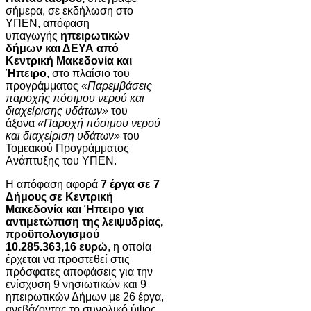
σήμερα, σε εκδήλωση στο
ΥΠΕΝ, απόφαση
υπαγωγής
ηπειρωτικών
δήμων και ΔΕΥΑ από
Κεντρική Μακεδονία και
Ήπειρο
, στο πλαίσιο του
προγράμματος
«Παρεμβάσεις
παροχής πόσιμου νερού και
διαχείρισης υδάτων»
του
άξονα
«Παροχή πόσιμου νερού
και διαχείριση υδάτων»
του
Τομεακού Προγράμματος
Ανάπτυξης του ΥΠΕΝ.
Η απόφαση αφορά
7
έργα σε 7
Δήμους σε
Κεντρική
Μακεδονία και Ήπειρο για
αντιμετώπιση της λειψυδρίας,
προϋπολογισμού
10.285.363,16 ευρώ
, η οποία
έρχεται να προστεθεί στις
πρόσφατες αποφάσεις για την
ενίσχυση 9 νησιωτικών και 9
ηπειρωτικών Δήμων με 26 έργα,
ανεβάζοντας το συνολικό ύψος