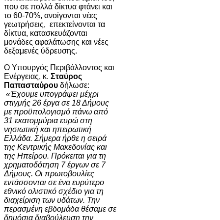
που σε πολλά δίκτυα φτάνει και
το 60-70%, ανοίγονται νέες
γεωτρήσεις, επεκτείνονται τα
δίκτυα, κατασκευάζονται
μονάδες αφαλάτωσης και νέες
δεξαμενές ύδρευσης.
Ο Υπουργός Περιβάλλοντος και
Ενέργειας, κ.
Σταύρος
Παπασταύρου
δήλωσε:
«Έχουμε υπογράψει μέχρι
στιγμής 26 έργα σε 18 Δήμους
με προϋπολογισμό πάνω από
31 εκατομμύρια ευρώ στη
νησιωτική και ηπειρωτική
Ελλάδα. Σήμερα ήρθε η σειρά
της Κεντρικής Μακεδονίας και
της Ηπείρου. Πρόκειται για τη
χρηματοδότηση 7 έργων σε 7
Δήμους. Οι πρωτοβουλίες
εντάσσονται σε ένα ευρύτερο
εθνικό ολιστικό σχέδιο για τη
διαχείριση των υδάτων. Την
περασμένη εβδομάδα θέσαμε σε
δημόσια διαβούλευση την