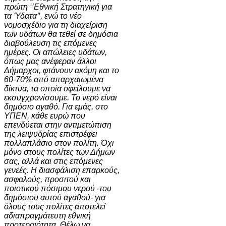
πρώτη ‘’Εθνική Στρατηγική για
τα Ύδατα’’, ενώ το νέο
νομοσχέδιο για τη διαχείριση
των υδάτων θα τεθεί σε δημόσια
διαβούλευση τις επόμενες
ημέρες. Οι απώλειες υδάτων,
όπως μας ανέφεραν άλλοι
Δήμαρχοι, φτάνουν ακόμη και το
60-70% από απαρχαιωμένα
δίκτυα, τα οποία οφείλουμε να
εκσυγχρονίσουμε. Το νερό είναι
δημόσιο αγαθό. Για εμάς, στο
ΥΠΕΝ, κάθε ευρώ που
επενδύεται στην αντιμετώπιση
της λειψυδρίας επιστρέφει
πολλαπλάσιο στον πολίτη. Όχι
μόνο στους πολίτες των Δήμων
σας, αλλά και στις επόμενες
γενεές. Η διασφάλιση επαρκούς,
ασφαλούς, προσιτού και
ποιοτικού πόσιμου νερού -του
δημόσιου αυτού αγαθού- για
όλους τους πολίτες αποτελεί
αδιαπραγμάτευτη εθνική
προτεραιότητα. Θέλω να