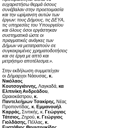
ευχαριστήσω θερμά όσους
συνέβαλαν στην προετοιμασία
και την ωρίμανση αυτών των
έργων: τους Δήμους, τις ΔΕΥΑ,
τις υπηρεσίες του Υπουργείου
και όλους όσοι εργάστηκαν
συστηματικά ώστε οι
πραγματικές ανάγκες των
Δήμων να μετατραπούν σε
συγκεκριμένες χρηματοδοτήσεις
και σε έργα με απτό και
μετρήσιμο αποτέλεσμα.».
Στην εκδήλωση συμμετείχαν
οι Δήμαρχοι Νάουσας,
κ.
Νικόλαος
Κουτσογιάννης,
Λαγκαδά,
κα
Ελπινίκη Ανδρεάδου
,
Ωραιοκάστρου,
κ.
Παντελεήμων Τσακίρης,
Νέας
Προποντίδας,
κ. Εμμανουήλ
Καρράς,
Σιντικής, κ.
Γεώργιος
Τάτσιος,
Ζηρού,
κ. Γεώργιος
Γιολδάσης,
Πέλλας,
κ.
Ευστάθιος Φουντουκίδης
.