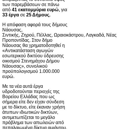
των παρεμβάσεων σε πάνω
από
41 εκατομμύρια ευρώ,
για
33 έργα
σε
25 Δήμους.
Η απόφαση αφορά τους δήμους
Νάουσας,
Σιντικής, Ζηρού, Πέλλας, Ωραιοκάστρου, Λαγκαδά, Νέας
Προποντίδας. Στον δήμο
Νάουσας θα χρηματοδοτηθεί η
«Αντικατάσταση αγωγών
εσωτερικού δικτύου ύδρευσης
οικισμού Στενημάχου Δήμου
Νάουσας», συνολικού
προϋπολογισμού 1.000.000
ευρώ.
Με τα νέα αυτά έργα
υδροδοτούνται περιοχές της
Βορείου Ελλάδας που ως
σήμερα είτε δεν είχαν σύνδεση
με το δίκτυο, είτε έκαναν χρήση
άτυπων ιδιωτικών δικτύων,
αντιμετωπίζεται το μεγάλο
πρόβλημα των απωλειών από
πεπαλαιωμένα δίκτυα αμιάντου,