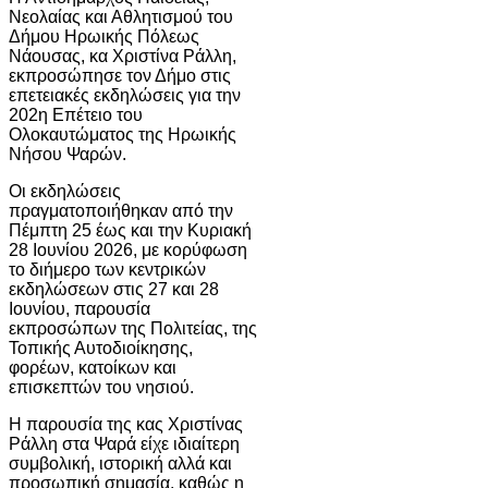
Νεολαίας και Αθλητισμού του
Δήμου Ηρωικής Πόλεως
Νάουσας, κα Χριστίνα Ράλλη,
εκπροσώπησε τον Δήμο στις
επετειακές εκδηλώσεις για την
202η Επέτειο του
Ολοκαυτώματος της Ηρωικής
Νήσου Ψαρών.
Οι εκδηλώσεις
πραγματοποιήθηκαν από την
Πέμπτη 25 έως και την Κυριακή
28 Ιουνίου 2026, με κορύφωση
το διήμερο των κεντρικών
εκδηλώσεων στις 27 και 28
Ιουνίου, παρουσία
εκπροσώπων της Πολιτείας, της
Τοπικής Αυτοδιοίκησης,
φορέων, κατοίκων και
επισκεπτών του νησιού.
Η παρουσία της κας Χριστίνας
Ράλλη στα Ψαρά είχε ιδιαίτερη
συμβολική, ιστορική αλλά και
προσωπική σημασία, καθώς η