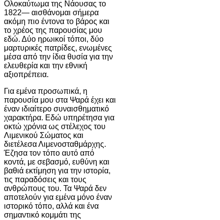
Ολοκαύτωμα της Νάουσας το
1822— αισθάνομαι σήμερα
ακόμη πιο έντονα το βάρος και
το χρέος της παρουσίας μου
εδώ. Δύο ηρωικοί τόποι, δύο
μαρτυρικές πατρίδες, ενωμένες
μέσα από την ίδια θυσία για την
ελευθερία και την εθνική
αξιοπρέπεια.
Για εμένα προσωπικά, η
παρουσία μου στα Ψαρά έχει και
έναν ιδιαίτερο συναισθηματικό
χαρακτήρα. Εδώ υπηρέτησα για
οκτώ χρόνια ως στέλεχος του
Λιμενικού Σώματος και
διετέλεσα Λιμενοσταθμάρχης.
Έζησα τον τόπο αυτό από
κοντά, με σεβασμό, ευθύνη και
βαθιά εκτίμηση για την ιστορία,
τις παραδόσεις και τους
ανθρώπους του. Τα Ψαρά δεν
αποτελούν για εμένα μόνο έναν
ιστορικό τόπο, αλλά και ένα
σημαντικό κομμάτι της