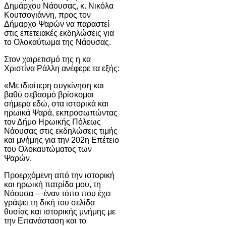
Δημάρχου Νάουσας, κ. Νικόλα
Κουτσογιάννη, προς τον
Δήμαρχο Ψαρών να παραστεί
στις επετειακές εκδηλώσεις για
το Ολοκαύτωμα της Νάουσας.
Στον χαιρετισμό της η κα
Χριστίνα Ράλλη ανέφερε τα εξής:
«Με ιδιαίτερη συγκίνηση και
βαθύ σεβασμό βρίσκομαι
σήμερα εδώ, στα ιστορικά και
ηρωικά Ψαρά, εκπροσωπώντας
τον Δήμο Ηρωικής Πόλεως
Νάουσας στις εκδηλώσεις τιμής
και μνήμης για την 202η Επέτειο
του Ολοκαυτώματος των
Ψαρών.
Προερχόμενη από την ιστορική
και ηρωική πατρίδα μου, τη
Νάουσα —έναν τόπο που έχει
γράψει τη δική του σελίδα
θυσίας και ιστορικής μνήμης με
την Επανάσταση και το