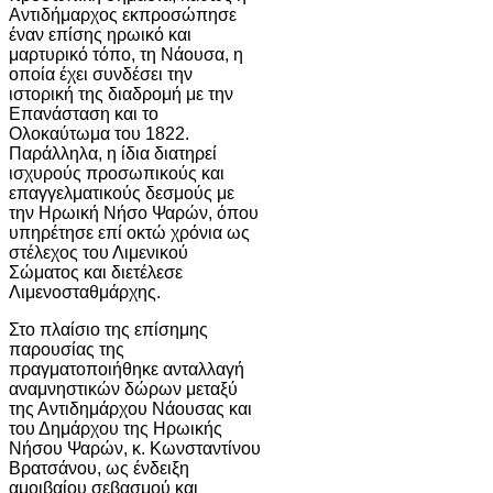
Αντιδήμαρχος εκπροσώπησε
έναν επίσης ηρωικό και
μαρτυρικό τόπο, τη Νάουσα, η
οποία έχει συνδέσει την
ιστορική της διαδρομή με την
Επανάσταση και το
Ολοκαύτωμα του 1822.
Παράλληλα, η ίδια διατηρεί
ισχυρούς προσωπικούς και
επαγγελματικούς δεσμούς με
την Ηρωική Νήσο Ψαρών, όπου
υπηρέτησε επί οκτώ χρόνια ως
στέλεχος του Λιμενικού
Σώματος και διετέλεσε
Λιμενοσταθμάρχης.
Στο πλαίσιο της επίσημης
παρουσίας της
πραγματοποιήθηκε ανταλλαγή
αναμνηστικών δώρων μεταξύ
της Αντιδημάρχου Νάουσας και
του Δημάρχου της Ηρωικής
Νήσου Ψαρών, κ. Κωνσταντίνου
Βρατσάνου, ως ένδειξη
αμοιβαίου σεβασμού και