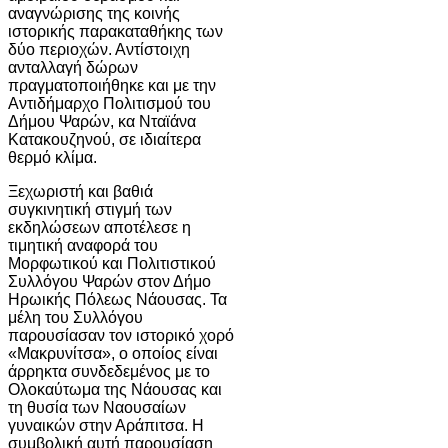
αναγνώρισης της κοινής
ιστορικής παρακαταθήκης των
δύο περιοχών. Αντίστοιχη
ανταλλαγή δώρων
πραγματοποιήθηκε και με την
Αντιδήμαρχο Πολιτισμού του
Δήμου Ψαρών, κα Νταϊάνα
Κατακουζηνού, σε ιδιαίτερα
θερμό κλίμα.
Ξεχωριστή και βαθιά
συγκινητική στιγμή των
εκδηλώσεων αποτέλεσε η
τιμητική αναφορά του
Μορφωτικού και Πολιτιστικού
Συλλόγου Ψαρών στον Δήμο
Ηρωικής Πόλεως Νάουσας. Τα
μέλη του Συλλόγου
παρουσίασαν τον ιστορικό χορό
«Μακρυνίτσα», ο οποίος είναι
άρρηκτα συνδεδεμένος με το
Ολοκαύτωμα της Νάουσας και
τη θυσία των Ναουσαίων
γυναικών στην Αράπιτσα. Η
συμβολική αυτή παρουσίαση