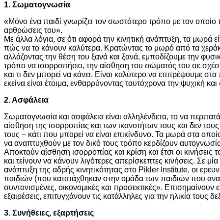
1. Σωματογνωσία
«Μόνο ένα παιδί γνωρίζει τον σωστότερο τρόπο με τον οποίο 
αρθρώσεις του».
Με άλλα λόγια, σε ότι αφορά την κινητική ανάπτυξη, τα μωρά ε
πώς να το κάνουν καλύτερα. Κρατώντας το μωρό από τα χεράκι
αλλάζοντας την θέση του ξανά και ξανά, εμποδίζουμε την φυσικ
τρόπο να ισορροπήσει, την αίσθηση του σώματός του σε σχέση 
και τι δεν μπορεί να κάνει. Είναι καλύτερο να επιτρέψουμε στ
εκείνα είναι έτοιμα, ενθαρρύνοντας ταυτόχρονα την ψυχική κα
2. Ασφάλεια
Σωματογνωσία και ασφάλεια είναι αλληλένδετα, το να περπατά
αίσθηση της ισορροπίας και των ικανοτήτων τους και δεν του
τους – κάτι που μπορεί να είναι επικίνδυνο. Τα μωρά στα οποία
να αναπτυχθούν με τον δικό τους τρόπο κερδίζουν αυτογνωσί
Αποκτούν αίσθηση ισορροπίας και κρίση και έτσι οι κινήσεις 
και τείνουν να κάνουν λιγότερες απερίσκεπτες κινήσεις. Σε μία
ανάπτυξη της αδρής κινητικότητας στο Pikler Institute, οι ερευ
παιδιών (που κατατάχθηκαν στην ομάδα των παιδιών που ανα
συντονισμένες, οικονομικές και προσεκτικές». Επισημαίνουν επ
εξαιρέσεις, επιτυγχάνουν τις κατάλληλες για την ηλικία τους δε
3. Συνήθειες, εξαρτήσεις