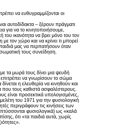
πρέπει να ευθυγραμμίζονται οι
ίναι αυτοδίδακτα – ξέρουν πράγματι
α για να το κινητοποιήσουμε,
ή του ικανότητα να βρει μόνο του τον
με τον χώρο και να κρίνει τι μπορεί
α παιδιά μας να περπατήσουν όταν
ι σωματική τους συνείδηση.
με τα μωρά τους δίνει μια ψευδή
ς επιτρέπει να γνωρίσουν το σώμα
 δίνεται η ελευθερία να κινηθούν και
α που τους καθιστά ασφαλέστερους.
τους είναι προσεκτικά υπολογισμένες,
 μελέτη του 1971 για την φυσιολογική
νητές περιγράφουν τις κινήσεις των
πτύσσονται φυσιολογικά) ως «καλά
ίσης, ότι «τα παιδιά αυτά, χωρίς
ξιότητες».