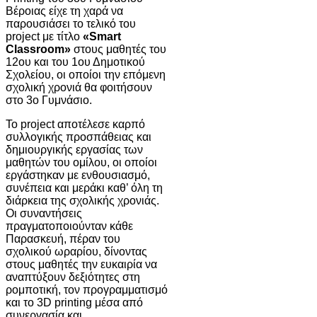
Βέροιας είχε τη χαρά να
παρουσιάσει το τελικό του
project με τίτλο
«Smart
Classroom»
στους μαθητές του
12ου και του 1ου Δημοτικού
Σχολείου, οι οποίοι την επόμενη
σχολική χρονιά θα φοιτήσουν
στο 3ο Γυμνάσιο.
Το project αποτέλεσε καρπό
συλλογικής προσπάθειας και
δημιουργικής εργασίας των
μαθητών του ομίλου, οι οποίοι
εργάστηκαν με ενθουσιασμό,
συνέπεια και μεράκι καθ’ όλη τη
διάρκεια της σχολικής χρονιάς.
Οι συναντήσεις
πραγματοποιούνταν κάθε
Παρασκευή, πέραν του
σχολικού ωραρίου, δίνοντας
στους μαθητές την ευκαιρία να
αναπτύξουν δεξιότητες στη
ρομποτική, τον προγραμματισμό
και το 3D printing μέσα από
συνεργασία και