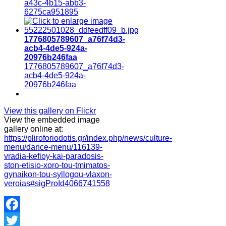
a43c-4b15-abb3-
6275ca951895
1776805789607_a76f74d3-
acb4-4de5-924a-
20976b246faa
1776805789607_a76f74d3-
acb4-4de5-924a-
20976b246faa
View this gallery on Flickr
View the embedded image
gallery online at:
https://pliroforiodotis.gr/index.php/news/culture-
menu/dance-menu/116139-
vradia-kefioy-kai-paradosis-
ston-etisio-xoro-tou-tmimatos-
gynaikon-tou-syllogou-vlaxon-
veroias#sigProId4066741558
Facebook