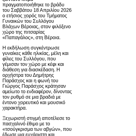
πραγματοποιήθηκε το βράδυ
του Σαββάτου 18 Απριλίου 2026
ο ετήσιος χορός του Τμήματος
Γυναικών του Συλλόγου
Βλάχων Βέροιας, στον φιλόξενο
χώρο της πιτσαρίας
«Παπαγάλος», στη Βέροια.
Η εκδήλωση συγκέντρωσε
γυναίκες κάθε ηλικίας, μέλη και
φίλες του Συλλόγου, που
γέμισαν τον χώρο με κέφι και
διάθεση για διασκέδαση. Η
ορχήστρα του Δημήτρης
Παράσχος και η φωνή του
Γιώργος Παράσχος κράτησαν
αμείωτο το ενδιαφέρον, δίνοντας
τον ρυθμό σε μια βραδιά με
έντονο χορευτικό και μουσικό
χαρακτήρα.
Ξεχωριστή στιγμή αποτέλεσε το
πασχαλινό έθιμο με το
«τσούγκρισμα των αβγών», που
έδωσε μια ευχάριστη και