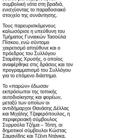
συμβολική νότα στη βραδιά,
ενισχύοντας το παραδοσιακό
στοιχείο της συνάντησης.
Τους παρευρισκόμενους
καλωσόρισε η υπεύθυνη του
Τμήματος Γυναικών Τασούλα
Πίσκου, ενώ σύντομο
χαιρετισμό απηύθυνε και ο
πρόεδρος του Συλλόγου
Σταμάτης Χρυσής, ο οποίος
αναφέρθηκε στις δράσεις και τον
προγραμματισμό του Συλλόγου
για το επόμενο διάστημα.
Το «παρών» έδωσαν
εκπρόσωποι της τοπικής
αυτοδιοίκησης και φορέων,
μεταξύ των οποίων οι
αντιδήμαρχοι Θανάσης Δέλλας
και Μιχάλης Τζαφερόπουλος, η
περιφερειακή σύμβουλος
Συρμούλα Τζήμα – Τόπη, οι
δημοτικοί σύμβουλοι Κώστας
Σαμανίδης και Τζένη Ντάγκα,