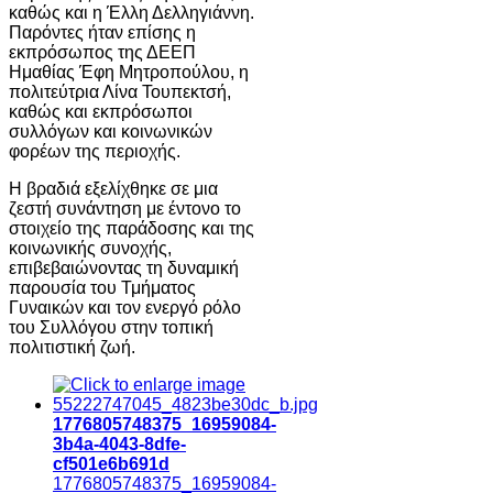
καθώς και η Έλλη Δελληγιάννη.
Παρόντες ήταν επίσης η
εκπρόσωπος της ΔΕΕΠ
Ημαθίας Έφη Μητροπούλου, η
πολιτεύτρια Λίνα Τουπεκτσή,
καθώς και εκπρόσωποι
συλλόγων και κοινωνικών
φορέων της περιοχής.
Η βραδιά εξελίχθηκε σε μια
ζεστή συνάντηση με έντονο το
στοιχείο της παράδοσης και της
κοινωνικής συνοχής,
επιβεβαιώνοντας τη δυναμική
παρουσία του Τμήματος
Γυναικών και τον ενεργό ρόλο
του Συλλόγου στην τοπική
πολιτιστική ζωή.
1776805748375_16959084-
3b4a-4043-8dfe-
cf501e6b691d
1776805748375_16959084-