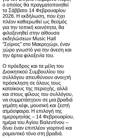
ο οποίος θα πραγματοποιηθεί
το Σάββατο 14 Φεβρουαρίου
2026. Η εκδήλωση, που έχει
πλέον καθιερωθεί ως θεσμός
για την τοπική κοινότητα, θα
φιλοξενηθεί στην αίθουσα
εκδηλώσεων Music Hall
“Σείριος” στο Μακροχώρι, έναν
χώρο γνωστό για την άνεση και
την άρτια φιλοξενία του.
Ο πρόεδρος και τα μέλη του
Διοικητικού Συμβουλίου του
συλλόγου απευθύνουν ανοιχτή
πρόσκληση σε όλους τους
κατοίκους της περιοχής, αλλά
και στους φίλους του συλλόγου,
να συμμετάσχουν σε μια βραδιά
γεμάτη κέφι, μουσική και ζεστή
ατμόσφαιρα. Η επιλογή της
ημερομηνίας – 14 Φεβρουαρίου,
ημέρα του Αγίου Βαλεντίνου –
δίνει έναν επιπλέον γιορτινό και
ρομαντικό τόνο στη βραδιά.