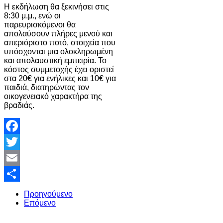
Η εκδήλωση θα ξεκινήσει στις
8:30 μ.μ., ενώ οι
παρευρισκόμενοι θα
απολαύσουν πλήρες μενού και
απεριόριστο ποτό, στοιχεία που
υπόσχονται μια ολοκληρωμένη
και απολαυστική εμπειρία. Το
κόστος συμμετοχής έχει οριστεί
στα 20€ για ενήλικες και 10€ για
παιδιά, διατηρώντας τον
οικογενειακό χαρακτήρα της
βραδιάς.
Facebook
Twitter
Email
Share
Προηγούμενο
Επόμενο