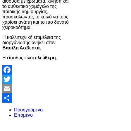
αίθουσα με χρώματα, κίνηση και
το αυθεντικό χαμόγελο της
παιδικής δημιουργίας,
προσκαλώντας το κοινό να τους
χαρίσει αγάπη και το πιο δυνατό
χειροκρότημα.
Η καλλιτεχνική επιμέλεια της
διοργάνωσης ανήκει στον
Βασίλη Ασβεστά
.
Η είσοδος είναι
ελεύθερη
.
Facebook
Twitter
Email
Share
Προηγούμενο
Επόμενο