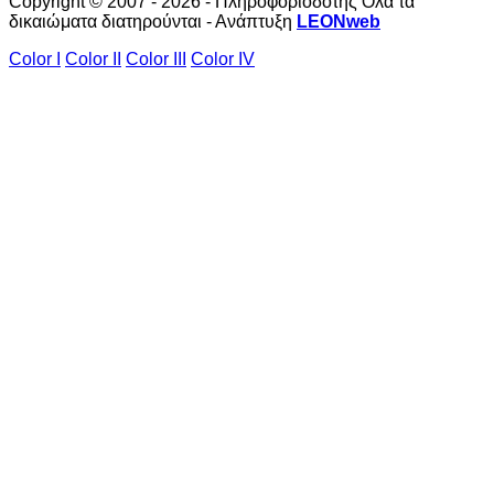
Copyright © 2007 - 2026 - Πληροφοριοδότης Όλα τα
δικαιώματα διατηρούνται - Ανάπτυξη
LEONweb
Color I
Color II
Color III
Color IV