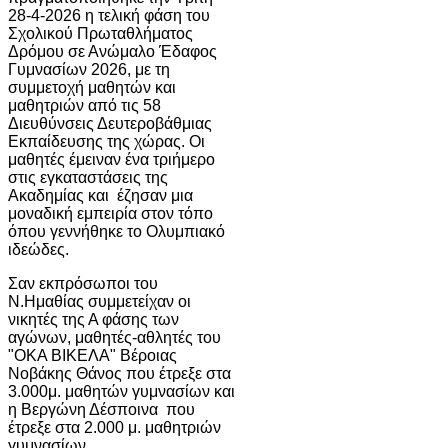
28-4-2026 η τελική φάση του
Σχολικού Πρωταθλήματος
Δρόμου σε Ανώμαλο Έδαφος
Γυμνασίων 2026, με τη
συμμετοχή μαθητών και
μαθητριών από τις 58
Διευθύνσεις Δευτεροβάθμιας
Εκπαίδευσης της χώρας. Οι
μαθητές έμειναν ένα τριήμερο
στις εγκαταστάσεις της
Ακαδημίας και έζησαν μια
μοναδική εμπειρία στον τόπο
όπου γεννήθηκε το Ολυμπιακό
ιδεώδες.
Σαν εκπρόσωποι του
Ν.Ημαθίας συμμετείχαν οι
νικητές της Α φάσης των
αγώνων, μαθητές-αθλητές του
"ΟΚΑ ΒΙΚΕΛΑ" Βέροιας
Νοβάκης Θάνος που έτρεξε στα
3.000μ. μαθητών γυμνασίων και
η Βεργώνη Δέσποινα που
έτρεξε στα 2.000 μ. μαθητριών
γυμνασίων.