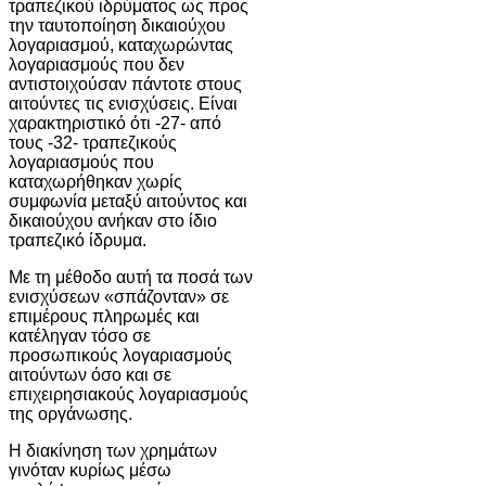
τραπεζικού ιδρύματος ως προς
την ταυτοποίηση δικαιούχου
λογαριασμού, καταχωρώντας
λογαριασμούς που δεν
αντιστοιχούσαν πάντοτε στους
αιτούντες τις ενισχύσεις. Είναι
χαρακτηριστικό ότι -27- από
τους -32- τραπεζικούς
λογαριασμούς που
καταχωρήθηκαν χωρίς
συμφωνία μεταξύ αιτούντος και
δικαιούχου ανήκαν στο ίδιο
τραπεζικό ίδρυμα.
Με τη μέθοδο αυτή τα ποσά των
ενισχύσεων «σπάζονταν» σε
επιμέρους πληρωμές και
κατέληγαν τόσο σε
προσωπικούς λογαριασμούς
αιτούντων όσο και σε
επιχειρησιακούς λογαριασμούς
της οργάνωσης.
Η διακίνηση των χρημάτων
γινόταν κυρίως μέσω