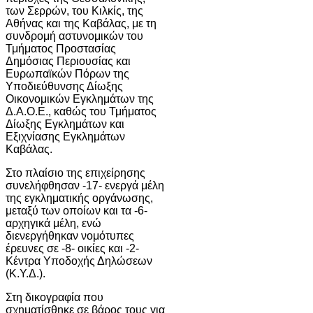
των Σερρών, του Κιλκίς, της
Αθήνας και της Καβάλας, με τη
συνδρομή αστυνομικών του
Τμήματος Προστασίας
Δημόσιας Περιουσίας και
Ευρωπαϊκών Πόρων της
Υποδιεύθυνσης Δίωξης
Οικονομικών Εγκλημάτων της
Δ.Α.Ο.Ε., καθώς του Τμήματος
Δίωξης Εγκλημάτων και
Εξιχνίασης Εγκλημάτων
Καβάλας.
Στο πλαίσιο της επιχείρησης
συνελήφθησαν -17- ενεργά μέλη
της εγκληματικής οργάνωσης,
μεταξύ των οποίων και τα -6-
αρχηγικά μέλη, ενώ
διενεργήθηκαν νομότυπες
έρευνες σε -8- οικίες και -2-
Κέντρα Υποδοχής Δηλώσεων
(Κ.Υ.Δ.).
Στη δικογραφία που
σχηματίσθηκε σε βάρος τους για