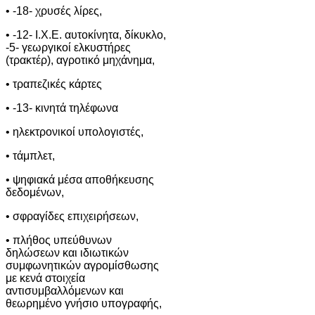
• -18- χρυσές λίρες,
• -12- Ι.Χ.Ε. αυτοκίνητα, δίκυκλο,
-5- γεωργικοί ελκυστήρες
(τρακτέρ), αγροτικό μηχάνημα,
• τραπεζικές κάρτες
• -13- κινητά τηλέφωνα
• ηλεκτρονικοί υπολογιστές,
• τάμπλετ,
• ψηφιακά μέσα αποθήκευσης
δεδομένων,
• σφραγίδες επιχειρήσεων,
• πλήθος υπεύθυνων
δηλώσεων και ιδιωτικών
συμφωνητικών αγρομίσθωσης
με κενά στοιχεία
αντισυμβαλλόμενων και
θεωρημένο γνήσιο υπογραφής,