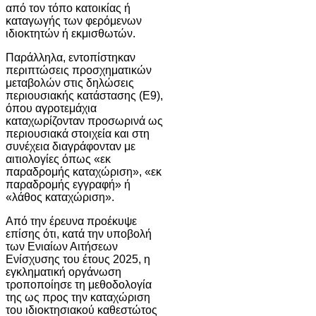
από τον τόπο κατοικίας ή
καταγωγής των φερόμενων
ιδιοκτητών ή εκμισθωτών.
Παράλληλα, εντοπίστηκαν
περιπτώσεις προσχηματικών
μεταβολών στις δηλώσεις
περιουσιακής κατάστασης (Ε9),
όπου αγροτεμάχια
καταχωρίζονταν προσωρινά ως
περιουσιακά στοιχεία και στη
συνέχεια διαγράφονταν με
αιτιολογίες όπως «εκ
παραδρομής καταχώριση», «εκ
παραδρομής εγγραφή» ή
«λάθος καταχώριση».
Από την έρευνα προέκυψε
επίσης ότι, κατά την υποβολή
των Ενιαίων Αιτήσεων
Ενίσχυσης του έτους 2025, η
εγκληματική οργάνωση
τροποποίησε τη μεθοδολογία
της ως προς την καταχώριση
του ιδιοκτησιακού καθεστώτος