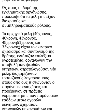
Ως προς τη δομή της
εγκληματικής οργάνωσης,
προέκυψε ότι τα μέλη της είχαν
διακριτούς και
συμπληρωματικούς ρόλους.
Τα αρχηγικά μέλη (40χρονος,
40χρονη, 43χρονος,
45χρονη51χρονος και
33χρονος) είχαν τον κεντρικό
σχεδιασμό και συντονισμό της
δράσης, εντόπιζαν επιλέξιμα
αγροτεμάχια, οργάνωναν την
υποβολή των ψευδών
αιτήσεων, στρατολογούσαν νέα
μέλη, διαχειρίζονταν
τραπεζικούς λογαριασμούς
στους οποίους πιστώνονταν οι
παράνομες ενισχύσεις και
προέβαιναν σε πράξεις
νομιμοποίησης των παράνομων
εσόδων μέσω αγορών
ακινήτων, οχημάτων,
γεωργικών μηχανημάτων και