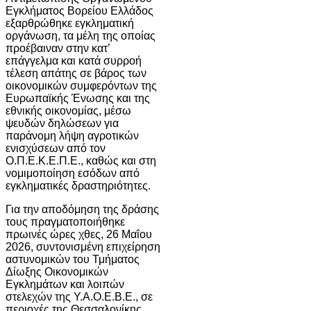
Εγκλήματος Βορείου Ελλάδος
εξαρθρώθηκε εγκληματική
οργάνωση, τα μέλη της οποίας
προέβαιναν στην κατ’
επάγγελμα και κατά συρροή
τέλεση απάτης σε βάρος των
οικονομικών συμφερόντων της
Ευρωπαϊκής Ένωσης και της
εθνικής οικονομίας, μέσω
ψευδών δηλώσεων για
παράνομη λήψη αγροτικών
ενισχύσεων από τον
Ο.Π.Ε.Κ.Ε.Π.Ε., καθώς και στη
νομιμοποίηση εσόδων από
εγκληματικές δραστηριότητες.
Για την αποδόμηση της δράσης
τους πραγματοποιήθηκε
πρωινές ώρες χθες, 26 Μαΐου
2026, συντονισμένη επιχείρηση
αστυνομικών του Τμήματος
Δίωξης Οικονομικών
Εγκλημάτων και λοιπών
στελεχών της Υ.Α.Ο.Ε.Β.Ε., σε
περιοχές της Θεσσαλονίκης,