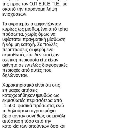
της προς τον Ο.Π.Ε.Κ.Ε.Π.Ε., με
σκοπό την παράνομη λήψη
ενισχύσεων.
Τα αγροτεμάχια εμφανίζονταν
κυρίως ως μισθωμένα από τρίτα
πρόσωπα, χωρίς όμως να
υφίσταται πραγματική μίσθωση
ή νόμιμη κατοχή. Σε πολλές
περιπτώσεις οι φερόμενοι
εκμισθωτές είτε δεν κατείχαν
σχετική περιουσία είτε είχαν
ακίνητα σε εντελώς διαφορετικές
περιοχές από αυτές που
δηλώνονταν.
Χαρακτηριστικό είναι ότι στις
επίμαχες αιτήσεις
καταχωρήθηκαν ψευδώς ως
εκμισθωτές περισσότερα από
-1.500- φυσικά πρόσωπα, ενώ
τα δηλούμενα αγροτεμάχια
βρίσκονταν συνήθως σε μεγάλη
απόσταση τόσο από την
κατοικία των αιτούντων όσο και