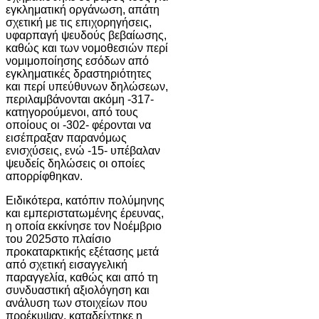
εγκληματική οργάνωση, απάτη
σχετική με τις επιχορηγήσεις,
υφαρπαγή ψευδούς βεβαίωσης,
καθώς και των νομοθεσιών περί
νομιμοποίησης εσόδων από
εγκληματικές δραστηριότητες
και περί υπεύθυνων δηλώσεων,
περιλαμβάνονται ακόμη -317-
κατηγορούμενοι, από τους
οποίους οι -302- φέρονται να
εισέπραξαν παρανόμως
ενισχύσεις, ενώ -15- υπέβαλαν
ψευδείς δηλώσεις οι οποίες
απορρίφθηκαν.
Ειδικότερα, κατόπιν πολύμηνης
και εμπεριστατωμένης έρευνας,
η οποία εκκίνησε τον Νοέμβριο
του 2025στο πλαίσιο
προκαταρκτικής εξέτασης μετά
από σχετική εισαγγελική
παραγγελία, καθώς και από τη
συνδυαστική αξιολόγηση και
ανάλυση των στοιχείων που
προέκυψαν, καταδείχτηκε η