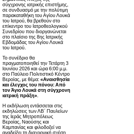
σύγχρονης ιατρικής επιστήμης,
σε συνδυασμό με την πολύτιμη
παρακαταθήκη του Αγίου Λουκά
του Ιατρού, θα βρεθούν στο
επίκεντρο του Ιατροθεολογικού
Συνεδρίου που διοργανώνεται
στο πλαίσιο της 8ης Ιατρικής
Εβδομάδας του Αγίου Λουκά
του Ιατρού.
Το συνέδριο θα
πραγματοποιηθεί την Τετάρτη 3
Ιουνίου 2026 και ώρα 6:00 μ.μ.
στο Παύλειο Πολιτιστικό Κέντρο
Βεροίας, με θέμα:
«Αναισθησία
και έλεγχος του πόνου: Από
τον Άγιο Λουκά στη σύγχρονη
ιατρική πράξη»
.
Η εκδήλωση εντάσσεται στις
εκδηλώσεις των ΛΒ΄ Παυλείων
της Ιεράς Μητροπόλεως
Βεροίας, Ναούσης και
Καμπανίας και φιλοδοξεί να
αναδείξει τη διαχρονική σχέση