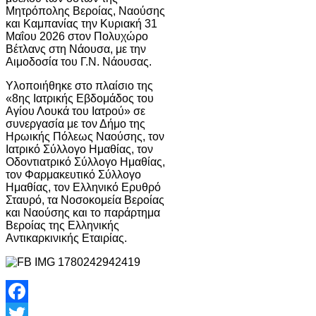
Μητρόπολης Βεροίας, Ναούσης
και Καμπανίας την Κυριακή 31
Μαΐου 2026 στον Πολυχώρο
Βέτλανς στη Νάουσα, με την
Αιμοδοσία του Γ.Ν. Νάουσας.
Υλοποιήθηκε στο πλαίσιο της
«8ης Ιατρικής Εβδομάδος του
Αγίου Λουκά του Ιατρού» σε
συνεργασία με τον Δήμο της
Ηρωικής Πόλεως Ναούσης, τον
Ιατρικό Σύλλογο Ημαθίας, τον
Οδοντιατρικό Σύλλογο Ημαθίας,
τον Φαρμακευτικό Σύλλογο
Ημαθίας, τον Ελληνικό Ερυθρό
Σταυρό, τα Νοσοκομεία Βεροίας
και Ναούσης και το παράρτημα
Βεροίας της Ελληνικής
Αντικαρκινικής Εταιρίας.
Facebook