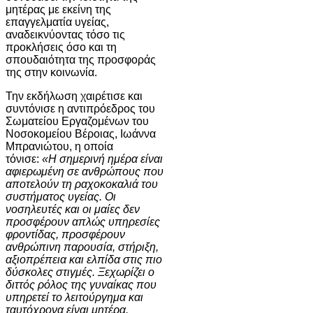
μητέρας με εκείνη της
επαγγελματία υγείας,
αναδεικνύοντας τόσο τις
προκλήσεις όσο και τη
σπουδαιότητα της προσφοράς
της στην κοινωνία.
Την εκδήλωση χαιρέτισε και
συντόνισε η αντιπρόεδρος του
Σωματείου Εργαζομένων του
Νοσοκομείου Βέροιας, Ιωάννα
Μπρανιώτου, η οποία
τόνισε:
«Η σημερινή ημέρα είναι
αφιερωμένη σε ανθρώπους που
αποτελούν τη ραχοκοκαλιά του
συστήματος υγείας. Οι
νοσηλευτές και οι μαίες δεν
προσφέρουν απλώς υπηρεσίες
φροντίδας, προσφέρουν
ανθρώπινη παρουσία, στήριξη,
αξιοπρέπεια και ελπίδα στις πιο
δύσκολες στιγμές. Ξεχωρίζει ο
διττός ρόλος της γυναίκας που
υπηρετεί το λειτούργημα και
ταυτόχρονα είναι μητέρα.