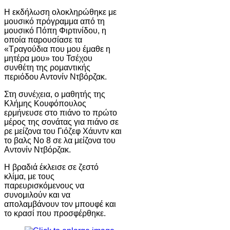
Η εκδήλωση ολοκληρώθηκε με
μουσικό πρόγραμμα από τη
μουσικό Πόπη Φιρτινίδου, η
οποία παρουσίασε τα
«Τραγούδια που μου έμαθε η
μητέρα μου» του Τσέχου
συνθέτη της ρομαντικής
περιόδου Αντονίν Ντβόρζακ.
Στη συνέχεια, ο μαθητής της
Κλήμης Κουφόπουλος
ερμήνευσε στο πιάνο το πρώτο
μέρος της σονάτας για πιάνο σε
ρε μείζονα του Γιόζεφ Χάυντν και
το βαλς Νο 8 σε λα μείζονα του
Αντονίν Ντβόρζακ.
Η βραδιά έκλεισε σε ζεστό
κλίμα, με τους
παρευρισκόμενους να
συνομιλούν και να
απολαμβάνουν τον μπουφέ και
το κρασί που προσφέρθηκε.