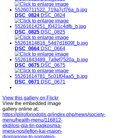
DSC_0824
DSC_0824
DSC_0825
DSC_0825
DSC_0664
DSC_0664
DSC_0675
DSC_0675
DSC_0671
DSC_0671
View this gallery on Flickr
View the embedded image
gallery online at:
https://pliroforiodotis.gr/index.php/news/society-
menu/health-menu/116812-
ekdilosi-gia-tin-pagkosmia-
imera-nosilefton-kai-maion-
diorganose-to-somateio-