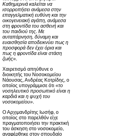
Καθημερινά καλείται να
ισορροπήσει ανάμεσα στην
επαγγελματική ευθύνη και την
οικογενειακή αγάπη, ανάμεσα
στη φροντίδα του ασθενή και
του παιδιού της. Με
αυταπάρνηση, δύναμη και
ευαισθησία αποδεικνύει πως η
προσφορά δεν έχει όρια και
πως η φροντίδα είναι στάση
ζωής».
Χαιρετισμό απηύθυνε ο
διοικητής του Νοσοκομείου
Νάουσας, Ανδρέας Κοτρίδης, ο
οποίος υπογράμμισε ότι
«το
νοσηλευτικό προσωπικό είναι η
καρδιά και η ψυχή του
νοσοκομείου»
.
Ο Αρχιμανδρίτης Ιωσήφ, ο
οποίος στο παρελθόν είχε
πραγματοποιήσει την πρακτική
του άσκηση στο νοσοκομείο,
αναφέρθηκε στον σπουδαίο