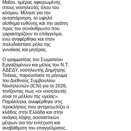
Μαΐου, ημέρας αφιερωμένης
στους νοσηλευτές όλου του
κόσμου. Μίλησε για την
αυταπάρνηση, το υψηλό
αίσθημα ευθύνης και την αγάπη
προς τον συνάνθρωπο που
χαρακτηρίζουν το επάγγελμα,
ενώ αναφέρθηκε και στον
πολυδιάστατο ρόλο της
γυναίκας και μητέρας.
Ο γραμματέας του Σωματείου
Εργαζομένων και μέλος του Ν.Τ.
ΑΔΕΔΥ, νοσηλευτής Δημήτρης
Τσέκας, παρουσίασε το μήνυμα
του Διεθνούς Συμβουλίου
Νοσηλευτών (ICN) για το 2026,
τονίζοντας πως
«οι νοσηλευτές
είναι το μέλλον της υγείας».
Παράλληλα, αναφέρθηκε στις
προκλήσεις που αντιμετωπίζει ο
κλάδος στην Ελλάδα και στην
ανάγκη λήψης ουσιαστικών
μέτρων για την ενίσχυση και
αναβάθμιση του επαγγέλματος.