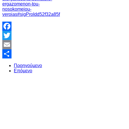
ergazomenon-tou-
nosokomeiou-
veroias#sigProIdd52f32a85f
Facebook
Twitter
Email
Share
Προηγούμενο
Επόμενο