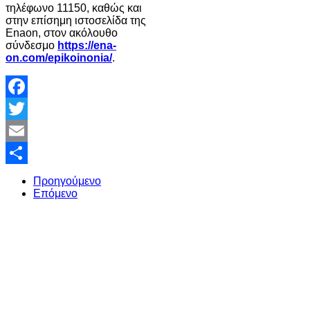
τηλέφωνο 11150, καθώς και
στην επίσημη ιστοσελίδα της
Enaon, στον ακόλουθο
σύνδεσμο
https://ena-
on.com/epikoinonia/
.
Facebook
Twitter
Email
Share
Προηγούμενο
Επόμενο