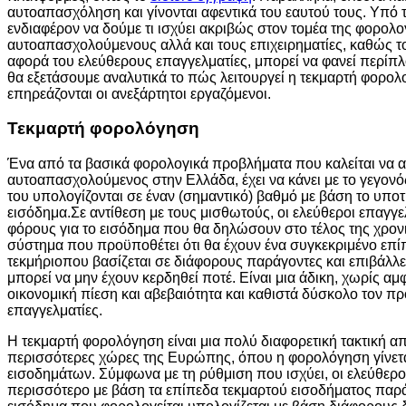
αυτοαπασχόληση και γίνονται αφεντικά του εαυτού τους. Υπό το
ενδιαφέρον να δούμε τι ισχύει ακριβώς στον τομέα της φορολογί
αυτοαπασχολούμενους αλλά και τους επιχειρηματίες, καθώς 
αφορά του ελεύθερους επαγγελματίες, μπορεί να φανεί περίπλ
θα εξετάσουμε αναλυτικά το πώς λειτουργεί η τεκμαρτή φορολ
επηρεάζονται οι ανεξάρτητοι εργαζόμενοι.
Τεκμαρτή φορολόγηση
Ένα από τα βασικά φορολογικά προβλήματα που καλείται να α
αυτοαπασχολούμενος στην Ελλάδα, έχει να κάνει με το γεγονό
του υπολογίζονται σε έναν (σημαντικό) βαθμό με βάση το υποτι
εισόδημα.Σε αντίθεση με τους μισθωτούς, οι ελεύθεροι επαγ
φόρους για το εισόδημα που θα δηλώσουν στο τέλος της χρον
σύστημα που προϋποθέτει ότι θα έχουν ένα συγκεκριμένο επίπ
τεκμήριοπου βασίζεται σε διάφορους παράγοντες και επιβάλλε
μπορεί να μην έχουν κερδηθεί ποτέ. Είναι μια άδικη, χωρίς α
οικονομική πίεση και αβεβαιότητα και καθιστά δύσκολο τον π
επαγγελματίες.
Η τεκμαρτή φορολόγηση είναι μια πολύ διαφορετική τακτική απ
περισσότερες χώρες της Ευρώπης, όπου η φορολόγηση γίνετα
εισοδημάτων. Σύμφωνα με τη ρύθμιση που ισχύει, οι ελεύθερο
περισσότερο με βάση τα επίπεδα τεκμαρτού εισοδήματος παρά