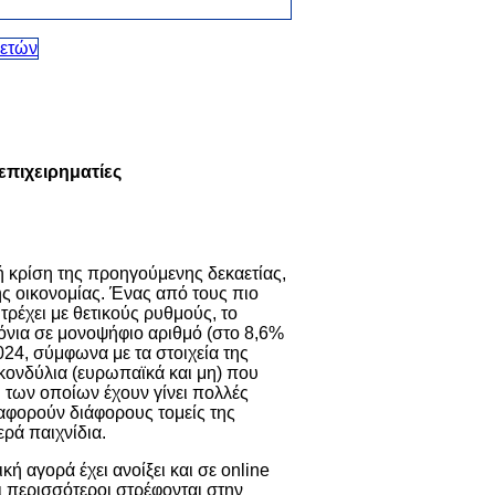
επιχειρηματίες
ή κρίση της προηγούμενης δεκαετίας,
ής οικονομίας. Ένας από τους πιο
τρέχει με θετικούς ρυθμούς, το
όνια σε μονοψήφιο αριθμό (στο 8,6%
24, σύμφωνα με τα στοιχεία της
 κονδύλια (ευρωπαϊκά και μη) που
 των οποίων έχουν γίνει πολλές
ς αφορούν διάφορους τομείς της
ερά παιχνίδια.
κή αγορά έχει ανοίξει και σε online
ι περισσότεροι στρέφονται στην