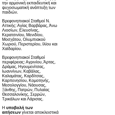
την αρμονική εκπαιδευτική και
ψυχοσωματική ανάπτυξη των
παιδιών.
Βρεφονηπιακοί Σταθμοί Ν.
Αττικής: Αγίας Βαρβάρας, Άνω
Λιοσίων, Ελευσίνας,
Κερατσινίου, Μενιδίου,
Μοσχάτου, Ολυμπιακού
Χωριού, Περιστερίου, Ιλίου και
Χαϊδαρίου.
Βρεφονηπιακοί Σταθμοί
περιφέρειας: Αγρινίου, Άρτας,
Δράμας, Ηγουμενίτσας,
Ιωαννίνων, Καβάλας,
Καλαμάτας, Καρδίτσας,
Καρπενησίου, Κομοτηνής,
Μεσολογγίου, Νάουσας,
Ξάνθης, Πατρών, Πυλαίας
Θεσσαλονίκης, Σερρών,
Τρικάλων και Λάρισας.
Η
υποβολή των
αιτήσεων
γίνεται αποκλειστικά