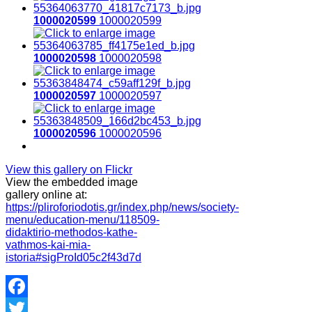
1000020599
1000020599
1000020598
1000020598
1000020597
1000020597
1000020596
1000020596
View this gallery on Flickr
View the embedded image
gallery online at:
https://pliroforiodotis.gr/index.php/news/society-
menu/education-menu/118509-
didaktirio-methodos-kathe-
vathmos-kai-mia-
istoria#sigProId05c2f43d7d
Facebook