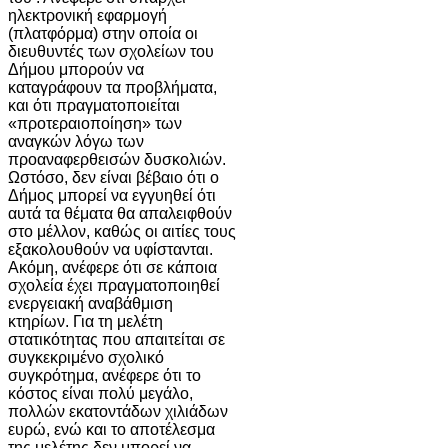
ηλεκτρονική εφαρμογή
(πλατφόρμα) στην οποία οι
διευθυντές των σχολείων του
Δήμου μπορούν να
καταγράφουν τα προβλήματα,
και ότι πραγματοποιείται
«προτεραιοποίηση» των
αναγκών λόγω των
προαναφερθεισών δυσκολιών.
Ωστόσο, δεν είναι βέβαιο ότι ο
Δήμος μπορεί να εγγυηθεί ότι
αυτά τα θέματα θα απαλειφθούν
στο μέλλον, καθώς οι αιτίες τους
εξακολουθούν να υφίστανται.
Ακόμη, ανέφερε ότι σε κάποια
σχολεία έχει πραγματοποιηθεί
ενεργειακή αναβάθμιση
κτηρίων. Για τη μελέτη
στατικότητας που απαιτείται σε
συγκεκριμένο σχολικό
συγκρότημα, ανέφερε ότι το
κόστος είναι πολύ μεγάλο,
πολλών εκατοντάδων χιλιάδων
ευρώ, ενώ και το αποτέλεσμα
της μελέτης δεν μπορεί να