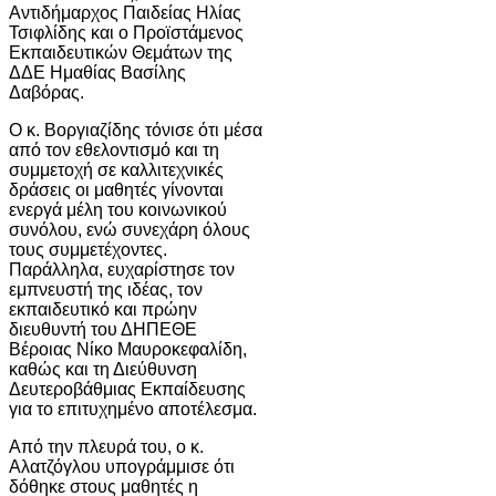
Αντιδήμαρχος Παιδείας Ηλίας
Τσιφλίδης και ο Προϊστάμενος
Εκπαιδευτικών Θεμάτων της
ΔΔΕ Ημαθίας Βασίλης
Δαβόρας.
Ο κ. Βοργιαζίδης τόνισε ότι μέσα
από τον εθελοντισμό και τη
συμμετοχή σε καλλιτεχνικές
δράσεις οι μαθητές γίνονται
ενεργά μέλη του κοινωνικού
συνόλου, ενώ συνεχάρη όλους
τους συμμετέχοντες.
Παράλληλα, ευχαρίστησε τον
εμπνευστή της ιδέας, τον
εκπαιδευτικό και πρώην
διευθυντή του ΔΗΠΕΘΕ
Βέροιας Νίκο Μαυροκεφαλίδη,
καθώς και τη Διεύθυνση
Δευτεροβάθμιας Εκπαίδευσης
για το επιτυχημένο αποτέλεσμα.
Από την πλευρά του, ο κ.
Αλατζόγλου υπογράμμισε ότι
δόθηκε στους μαθητές η