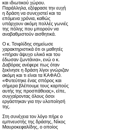
και ιδιωτικού χώρου.
Παράλληλα, εξέφρασε την ευχή
η δράση να συνεχιστεί και τα
επόμενα χρόνια, καθώς
υπάρχουν ακόμη πολλές γωνιές
της πόλης που μπορούν να
αναβαθμιστούν αισθητικά.
Ο κ. Τσιφλίδης σημείωσε
χαρακτηριστικά ότι οι μαθητές
«πήραν άψυχο υλικό και του
έδωσαν ζωντάνια», ενώ ο κ.
Δαβόρας ανέφερε πως όταν
ξεκίνησε η δράση λίγοι γνώριζαν
ακόμη και τι είναι τα ΚΑΦΑΟ.
«Φυτεύτηκε ένας σπόρος και
σήμερα βλέπουμε τους καρπούς
αυτής της προσπάθειας», είπε,
συγχαίροντας όλους όσοι
εργάστηκαν για την υλοποίησή
της.
Στη συνέχεια τον λόγο πήρε ο
εμπνευστής της δράσης, Νίκος
Μαυροκεφαλίδης, ο οποίος