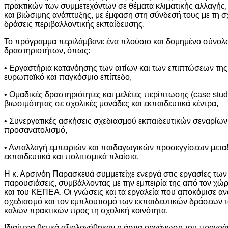
πρακτικών των συμμετεχόντων σε θέματα κλιματικής αλλαγής
και βιώσιμης ανάπτυξης, με έμφαση στη σύνδεσή τους με τη σχ
δράσεις περιβαλλοντικής εκπαίδευσης.
Το πρόγραμμα περιλάμβανε ένα πλούσιο και δομημένο σύνολο
δραστηριοτήτων, όπως:
• Εργαστήρια κατανόησης των αιτίων και των επιπτώσεων της 
ευρωπαϊκό και παγκόσμιο επίπεδο,
• Ομαδικές δραστηριότητες και μελέτες περίπτωσης (case stud
βιωσιμότητας σε σχολικές μονάδες και εκπαιδευτικά κέντρα,
• Συνεργατικές ασκήσεις σχεδιασμού εκπαιδευτικών σεναρίων 
προσανατολισμό,
• Ανταλλαγή εμπειριών και παιδαγωγικών προσεγγίσεων μετα
εκπαιδευτικά και πολιτισμικά πλαίσια.
Η κ. Αρσινόη Παρασκευά συμμετείχε ενεργά στις εργασίες των 
παρουσιάσεις, συμβάλλοντας με την εμπειρία της από τον χώ
και του ΚΕΠΕΑ. Οι γνώσεις και τα εργαλεία που αποκόμισε αν
σχεδιασμό και τον εμπλουτισμό των εκπαιδευτικών δράσεων 
καλών πρακτικών προς τη σχολική κοινότητα.
Ιδιαίτερα θετικά αξιολογήθηκαν η άρτια οργάνωση του προγρά