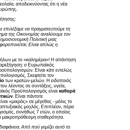
νεολαία, αποδεικνύοντας ότι η νέα
 Ευρώπης.
ζήτησης:
 επιλέξαμε να πραγματευτούμε τη
μα της Οικονομίας αναλύουμε τον
ημοσιονομική Πολιτική μιας
οροποιείται; Είναι απλώς η
ν ήλων με το «καλημέρα»! Η απάντηση
παρεξήγηση: ο Ευρωπαϊκός
ροϋπολογισμών. Είναι κάτι εντελώς
πολογισμός. Σκεφτείτε τον
ίο
των κρατών-μελών. Η ειδοποιός
του λέοντος σε συντάξεις, υγεία,
παϊκός Προϋπολογισμός είναι
καθαρά
ιτικών
. Είναι πάντοτε
ίναι «μικρός» σε μέγεθος - μόλις το
απτυξιακός μοχλός. Επιπλέον, πέρα
γισμός, συνήθως 7 ετών, ο οποίος
χει μακροπρόθεσμη σταθερότητα.
διαφάνεια. Από πού γεμίζει αυτό το