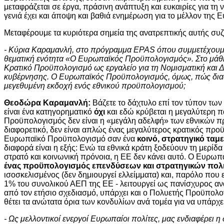
μεταφράζεται σε έργα, πράσινη ανάπτυξη και ευκαιρίες για τη 
γενιά έχει και άποψη και βαθιά ενημέρωση για το μέλλον της
Μεταφέρουμε τα κυριότερα σημεία της ανατρεπτικής αυτής συ
- Κύρια Καραμανλή, στο πρόγραμμα
EPAS
όπου συμμετέχουμε
θεματική ενότητα «Ο Ευρωπαϊκός Προϋπολογισμός». Στο μάθη
Κρατικό Προϋπολογισμό ως εργαλείο για τη Νομισματική και Δ
κυβέρνησης. Ο Ευρωπαϊκός Προϋπολογισμός, όμως, πώς διαφ
μεγεθυμένη εκδοχή ενός εθνικού προϋπολογισμού;
Θεοδώρα Καραμανλή:
Βάζετε το δάχτυλο επί τον τύπον τω
είναι ένα κατηγορηματικό
όχι
και εδώ κρύβεται η μεγαλύτερη 
Προϋπολογισμός δεν είναι η «μεγάλη αδελφή» των εθνικών π
διαφορετικό, δεν είναι απλώς ένας μεγαλύτερος κρατικός προϋ
Ευρωπαϊκό Προϋπολογισμό σαν ένα
κοινό, στρατηγικό ταμε
διαφορά είναι η εξής: Ενώ τα εθνικά κράτη ξοδεύουν τη μερίδα 
στρατό και κοινωνική πρόνοια, η ΕΕ δεν κάνει αυτό. Ο Ευρω
ένας προϋπολογισμός επενδύσεων και στρατηγικών πολ
ισοσκελισμένος (δεν δημιουργεί ελλείμματα) και, παρόλο που ε
1% του συνολικού ΑΕΠ της ΕΕ - λειτουργεί ως πανίσχυρος αν
από τον ετήσιο σχεδιασμό, υπάρχει και ο Πολυετής Προϋπολο
θέτει τα ανώτατα όρια των κονδυλίων ανά τομέα για να υπάρ
- Ως μελλοντικοί ενεργοί Ευρωπαίοι πολίτες, μας ενδιαφέρει η 