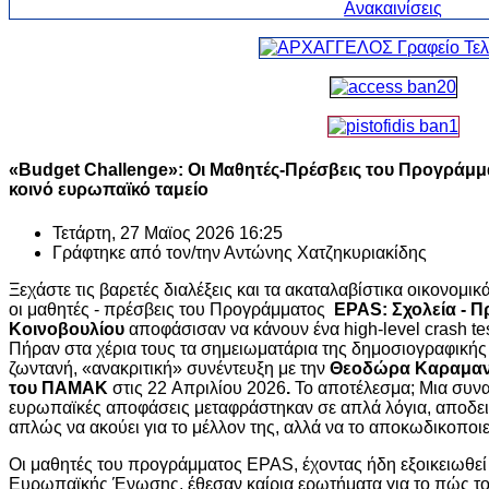
«Budget Challenge»: Οι Μαθητές-Πρέσβεις του Προγράμ
κοινό ευρωπαϊκό ταμείο
Τετάρτη, 27 Μαϊος 2026 16:25
Γράφτηκε από τον/την
Αντώνης Χατζηκυριακίδης
Ξεχάστε τις βαρετές διαλέξεις και τα ακαταλαβίστικα οικονομι
οι μαθητές - πρέσβεις του Προγράμματος
EPAS
: Σχολεία - 
Κοινοβουλίου
αποφάσισαν να κάνουν ένα high-level crash 
Πήραν στα χέρια τους τα σημειωματάρια της δημοσιογραφικής
ζωντανή, «ανακριτική» συνέντευξη με την
Θεοδώρα Καραμανλ
του ΠΑΜΑΚ
στις 22 Απριλίου 2026
.
Το αποτέλεσμα; Μια συνα
ευρωπαϊκές αποφάσεις μεταφράστηκαν σε απλά λόγια, αποδεικν
απλώς να ακούει για το μέλλον της, αλλά να το αποκωδικοποιε
Οι μαθητές του προγράμματος EPAS, έχοντας ήδη εξοικειωθεί με
Ευρωπαϊκής Ένωσης, έθεσαν καίρια ερωτήματα για το πώς το