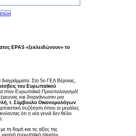
ματος EPAS «ξεκλειδώνουν» το
κά διαγράμματα. Στο 5ο ΓΕΛ Βέροιας,
Πρέσβεις του Ευρωπαϊκού
test στον Ευρωπαϊκό Προϋπολογισμό!
 έρευνας και διοργάνωσαν μια
ή, τ. Σύμβουλο Οικονομολόγων
ρπαστική συζήτηση όπου οι μεγάλες
ύοντας ότι η νέα γενιά δεν θέλει
ί.
 τη δομή και τις αξίες της
 «κοινό ευρωπαϊκό ταμείο»