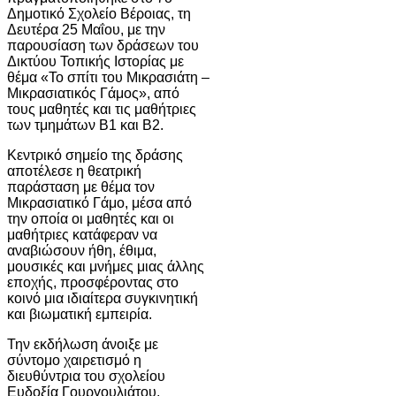
Δημοτικό Σχολείο Βέροιας
, τη
Δευτέρα 25 Μαΐου, με την
παρουσίαση των δράσεων του
Δικτύου Τοπικής Ιστορίας με
θέμα «Το σπίτι του Μικρασιάτη –
Μικρασιατικός Γάμος», από
τους μαθητές και τις μαθήτριες
των τμημάτων Β1 και Β2.
Κεντρικό σημείο της δράσης
αποτέλεσε η θεατρική
παράσταση με θέμα τον
Μικρασιατικό Γάμο, μέσα από
την οποία οι μαθητές και οι
μαθήτριες κατάφεραν να
αναβιώσουν ήθη, έθιμα,
μουσικές και μνήμες μιας άλλης
εποχής, προσφέροντας στο
κοινό μια ιδιαίτερα συγκινητική
και βιωματική εμπειρία.
Την εκδήλωση άνοιξε με
σύντομο χαιρετισμό η
διευθύντρια του σχολείου
Ευδοξία Γουργουλιάτου,