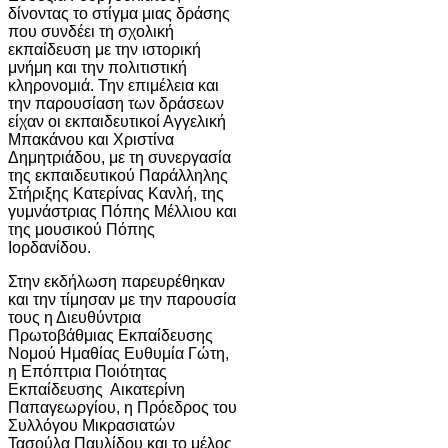
δίνοντας το στίγμα μιας δράσης
που συνδέει τη σχολική
εκπαίδευση με την ιστορική
μνήμη και την πολιτιστική
κληρονομιά. Την επιμέλεια και
την παρουσίαση των δράσεων
είχαν οι εκπαιδευτικοί Αγγελική
Μπακάνου και Χριστίνα
Δημητριάδου, με τη συνεργασία
της εκπαιδευτικού Παράλληλης
Στήριξης Κατερίνας Κανλή, της
γυμνάστριας Πόπης Μέλλιου και
της μουσικού Πόπης
Ιορδανίδου.
Στην εκδήλωση παρευρέθηκαν
και την τίμησαν με την παρουσία
τους η Διευθύντρια
Πρωτοβάθμιας Εκπαίδευσης
Νομού Ημαθίας Ευθυμία Γώτη,
η Επόπτρια Ποιότητας
Εκπαίδευσης Αικατερίνη
Παπαγεωργίου, η Πρόεδρος του
Συλλόγου Μικρασιατών
Τασούλα Παυλίδου και το μέλος