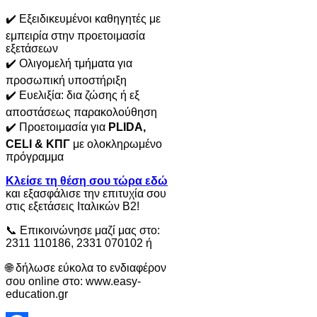
✔️ Εξειδικευμένοι καθηγητές με
εμπειρία στην προετοιμασία
εξετάσεων
✔️ Ολιγομελή τμήματα για
προσωπική υποστήριξη
✔️ Ευελιξία: δια ζώσης ή εξ
αποστάσεως παρακολούθηση
✔️ Προετοιμασία για
PLIDA,
CELI & ΚΠΓ
με ολοκληρωμένο
πρόγραμμα
Κλείσε τη θέση σου τώρα
εδώ
και εξασφάλισε την επιτυχία σου
στις εξετάσεις Ιταλικών Β2!
📞 Επικοινώνησε μαζί μας στο:
2311 110186, 2331 070102 ή
🌐 δήλωσε εύκολα το ενδιαφέρον
σου online στο: www.easy-
education.gr