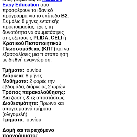
Easy Education
σου
προσφέρουν το ιδανικό
πρόγραμμα για το επίπεδο
Β2
.
Σε μόλις 8 μήνες εντατικής
προετοιμασίας, έχεις τη
δυνατότητα να συμμετάσχεις
στις εξετάσεις
PLIDA, CELI
ή
Κρατικού Πιστοποιητικού
Γλωσσομάθειας (ΚΠΓ)
και να
εξασφαλίσεις μια πιστοποίηση
με διεθνή αναγνώριση.
Τμήματα:
Ιουνίου
Διάρκεια:
8 μήνες
Μαθήματα:
2 φορές την
εβδομάδα, διάρκειας 2 ωρών
Τρόπος παρακολούθησης:
Δια ζώσης & εξ αποστάσεως
Διαθεσιμότητα:
Πρωινά και
απογευματινά τμήματα
(ολιγομελή)
Τμήματα:
Ιουνίου
Δομή και περιεχόμενο
προγράμματος