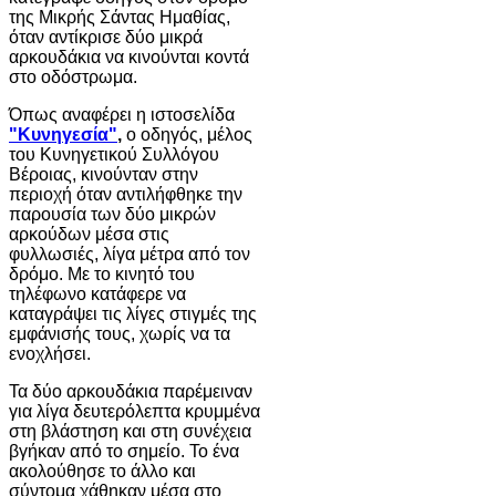
της Μικρής Σάντας Ημαθίας,
όταν αντίκρισε δύο μικρά
αρκουδάκια να κινούνται κοντά
στο οδόστρωμα.
Όπως αναφέρει η ιστοσελίδα
"Κυνηγεσία"
,
ο οδηγός, μέλος
του Κυνηγετικού Συλλόγου
Βέροιας, κινούνταν στην
περιοχή όταν αντιλήφθηκε την
παρουσία των δύο μικρών
αρκούδων μέσα στις
φυλλωσιές, λίγα μέτρα από τον
δρόμο. Με το κινητό του
τηλέφωνο κατάφερε να
καταγράψει τις λίγες στιγμές της
εμφάνισής τους, χωρίς να τα
ενοχλήσει.
Τα δύο αρκουδάκια παρέμειναν
για λίγα δευτερόλεπτα κρυμμένα
στη βλάστηση και στη συνέχεια
βγήκαν από το σημείο. Το ένα
ακολούθησε το άλλο και
σύντομα χάθηκαν μέσα στο