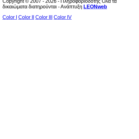
Copyright © 2007 - 2026 - Πληροφοριοδότης Όλα τα
δικαιώματα διατηρούνται - Ανάπτυξη
LEONweb
Color I
Color II
Color III
Color IV