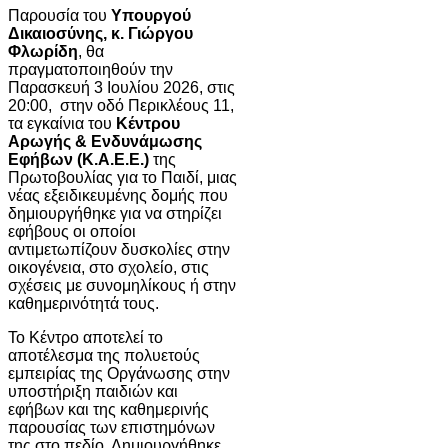
Παρουσία του
Υπουργού
Δικαιοσύνης, κ. Γιώργου
Φλωρίδη
, θα
πραγματοποιηθούν την
Παρασκευή 3 Ιουλίου 2026, στις
20:00, στην οδό Περικλέους 11,
τα εγκαίνια του
Κέντρου
Αρωγής & Ενδυνάμωσης
Εφήβων (Κ.Α.Ε.Ε.)
της
Πρωτοβουλίας για το Παιδί, μιας
νέας εξειδικευμένης δομής που
δημιουργήθηκε για να στηρίζει
εφήβους οι οποίοι
αντιμετωπίζουν δυσκολίες στην
οικογένεια, στο σχολείο, στις
σχέσεις με συνομηλίκους ή στην
καθημερινότητά τους.
Το Κέντρο αποτελεί το
αποτέλεσμα της πολυετούς
εμπειρίας της Οργάνωσης στην
υποστήριξη παιδιών και
εφήβων και της καθημερινής
παρουσίας των επιστημόνων
της στο πεδίο. Δημιουργήθηκε