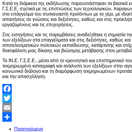
Κατά τη διάρκεια της εκδήλωσης παρουσιάστηκαν τα βασικά ευ
Γ.Σ.Ε.Ε. σχετικά με τις επιπτώσεις των τεχνολογικών, παρα
στο επάγγελμα του συσκευαστή προϊόντων με το χέρι, με ιδια
απαιτήσεις σε γνώσεις και δεξιότητες, καθώς και στις προκλή
εργαζομένους και τις επιχειρήσεις.
Στις εισηγήσεις και τις παρεμβάσεις αναδείχθηκε η σημασία
των εξελίξεων στα επαγγέλματα και στις δεξιότητες, καθώς κα
αποτελεσματικών πολιτικών εκπαίδευσης, κατάρτισης και στή
διασφάλιση μιας δίκαιης και βιώσιμης μετάβασης στον μεταβα
Το ΙΝ.Ε. Γ.Σ.Ε.Ε., μέσα από το ερευνητικό και επιστημονικό το
τεκμηριωμένη καταγραφή και ανάλυση των εξελίξεων στην αγο
κοινωνικό διάλογο και τη διαμόρφωση τεκμηριωμένων προτάσεω
και την απασχόληση.
Facebook
Twitter
Email
Share
Προηγούμενο