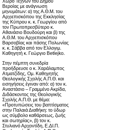
Χώρο Τεχνών του Δήμου
Βεροίας με ανάγνωση
μηνυμάτων: α) της Α.Θ.Μ. του
Αρχιεπισκόπου της Εκκλησίας
της Κύπρου κ. κ. Γεωργίου από
τον Πρωτοπρεσβύτερο κ.
Αθανάσιο Βουδούρη και β) της
Α.Θ.Μ. του Αρχιεπισκόπου
Βαρσοβίας και πάσης Πολωνίας
κ. κ. Σάββα από τον Ελλογιμ.
Καθηγητή κ. Γεώργιο Betlejko.
Στην πέμπτη συνεδρία
προήδρευσε ο κ. Χαράλαμπος
Ατματζίδης, Ομ. Καθηγητής
Θεολογικής Σχολής Α.Π.Θ. και
εισηγήσεις έγιναν από: α) τον κ.
Αναστάσιο – Γραμμένο Ακρίδα,
Διδάσκοντος της Θεολογικής
Σχολής Α.Π.Θ. με θέμα:
«Προτυπώσεις του βαπτίσματος
στην Παλαιά Διαθήκη: το ύδωρ
ως σύμβολο καθάρσεως, ζωής
και σωτηρίας», β) τον κ.
Στυλιανό Αρχοντίδη, Ε.ΔΙ.Π.