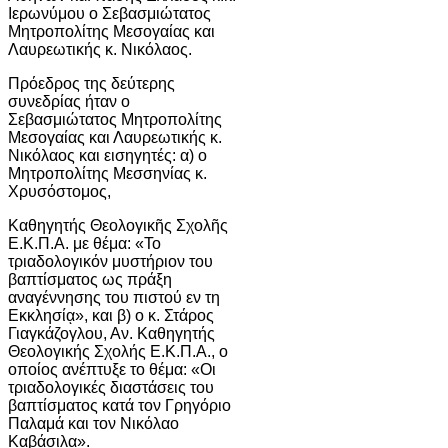
Ιερωνύμου ο Σεβασμιώτατος
Μητροπολίτης Μεσογαίας και
Λαυρεωτικής κ. Νικόλαος.
Πρόεδρος της δεύτερης
συνεδρίας ήταν ο
Σεβασμιώτατος Μητροπολίτης
Μεσογαίας και Λαυρεωτικής κ.
Νικόλαος και εισηγητές: α) ο
Μητροπολίτης Μεσσηνίας κ.
Χρυσόστομος,
Καθηγητής Θεολογικῆς Σχολῆς
Ε.Κ.Π.Α. με θέμα: «Το
τριαδολογικόν μυστήριον του
βαπτίσματος ως πράξη
αναγέννησης του πιστού εν τη
Εκκλησίᾳ», και β) ο κ. Στάρος
Γιαγκάζογλου, Αν. Καθηγητής
Θεολογικής Σχολής Ε.Κ.Π.Α., ο
οποίος ανέπτυξε το θέμα: «Οι
τριαδολογικές διαστάσεις του
βαπτίσματος κατά τον Γρηγόριο
Παλαμά και τον Νικόλαο
Καβάσιλα».