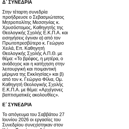
Δ´ ΣΥΝΕΔΡΙΑ
Στην τέταρτη συνεδρία
προήδρευσε ο Σεβασμιώτατος
Μητροπολίτης Μεσσηνίας κ.
Χρυσόστομος, Καθηγητής της
Θεολογικής Σχολής Ε.Κ.Π.Α. και
εισηγήσεις έγιναν α) από τον
Πρωτοπρεσβύτερο κ. Γεώργιο
Χειλά, Επ. Καθηγητή
Θεολογικής Σχολής Α.Π.Θ. με
θέμα: «Το βρέφος, η μητέρα, ο
ανάδοχος και η κατήχηση στην
λειτουργική και ποιμαντική
μέριμνα της Εκκλησίας» και β)
από τον κ. Γεώργιο Φίλια, Ομ.
Καθηγητή Θεολογικής Σχολής
Ε.Κ.Π.Α. με θέμα: «Αρχέγονες
βαπτισματικές ακολουθίες».
Ε´ ΣΥΝΕΔΡΙΑ
Το απόγευμα του Σαββάτου 27
Ιουνίου 2026 οι εργασίες του
Συνεδρίου συνεχίστηκαν στον