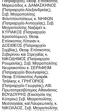
Πατριαρχείο), Θεοφ. Επίσκοπος
Μαρεώτιδος κ. ΔΑΜΑΣΚΗΝΟΣ
(Πατριαρχείο Αλεξανδρείας),
Σεβ. Μητροπολίτης
Φιλιππουπόλεως κ. ΝΗΦΩΝ
(Πατριαρχείο Αντιοχείας), Σεβ.
Μητροπολίτης Ναζαρέτ κ.
ΚΥΡΙΑΚΟΣ (Πατριαρχείο
Ιεροσολύμων), Θεοφ.
Επίσκοπος Λίπγιαν κ.
ΔΟΣΙΘΕΟΣ (Πατριαρχείο
Σερβίας), Θεοφ. Επίσκοπος
Σεβερίνου και Στρεχαΐας κ.
ΝΙΚΟΔΗΜΟΣ (Πατριαρχείο
Ρουμανίας), Σεβ. Μητροπολίτης
Νευροκοπίου κ. ΣΕΡΑΦΕΙΜ
(Πατριαρχείο Βουλγαρίας),
Θεοφ. Επίσκοπος Αγαράκ
Τσάλκης κ. ΓΡΗΓΟΡΙΟΣ
(Πατριαρχείο Γεωργίας), ΑΙδ.
Πρωτοπρεσβύτερος Αθανάσιος
ΒΟΥΔΟΥΡΗΣ (Εκκλησία της
Κύπρου) Σεβ. Μητροπολίτης
Μεσσογαίας καΙ Λαυρεωτικής κ.
ΝΙΚΟΛΑΟΣ, Σεβ. Μητροπολίτης