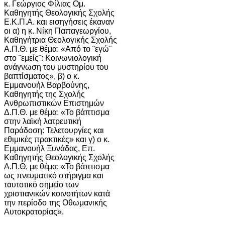
κ. Γεώργιος Φίλιας Ομ.
Καθηγητής Θεολογικής Σχολής
Ε.Κ.Π.Α. και εισηγήσεις έκαναν
οι α) η κ. Νίκη Παπαγεωργίου,
Καθηγήτρια Θεολογικής Σχολής
Α.Π.Θ. με θέμα: «Από το ¨εγώ¨
στο ¨εμείς¨: Κοινωνιολογική
ανάγνωση του μυστηρίου του
βαπτίσματος», β) ο κ.
Εμμανουήλ Βαρβούνης,
Καθηγητής της Σχολής
Ανθρωπιστικών Επιστημών
Δ.Π.Θ. με θέμα: «Το βάπτισμα
στην λαϊκή λατρευτική
Παράδοση: Τελετουργίες και
εθιμικές πρακτικές» και γ) ο κ.
Εμμανουήλ Ξυνάδας, Επ.
Καθηγητής Θεολογικής Σχολής
Α.Π.Θ. με θέμα: «Το βάπτισμα
ως πνευματικό στήριγμα και
ταυτοτικό σημείο των
χριστιανικών κοινοτήτων κατά
την περίοδο της Οθωμανικής
Αυτοκρατορίας».