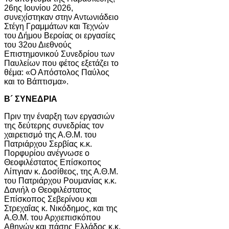
26ης Ιουνίου 2026,
συνεχίστηκαν στην Αντωνιάδειο
Στέγη Γραμμάτων και Τεχνών
του Δήμου Βεροίας οι εργασίες
του 32ου Διεθνούς
Επιστημονικού Συνεδρίου των
Παυλείων που φέτος εξετάζει το
θέμα: «Ο Απόστολος Παύλος
και το Βάπτισμα».
Β´ ΣΥΝΕΔΡΙΑ
Πριν την έναρξη των εργασιών
της δεύτερης συνεδρίας τον
χαιρετισμό της Α.Θ.Μ. του
Πατριάρχου Σερβίας κ.κ.
Πορφυρίου ανέγνωσε ο
Θεοφιλέστατος Επίσκοπος
Λίπγιαν κ. Δοσίθεος, της Α.Θ.Μ.
του Πατριάρχου Ρουμανίας κ.κ.
Δανιήλ ο Θεοφιλέστατος
Επίσκοπος Σεβερίνου και
Στρεχαΐας κ. Νικόδημος, και της
Α.Θ.Μ. του Αρχιεπισκόπου
Αθηνών και πάσης Ελλάδος κ.κ.