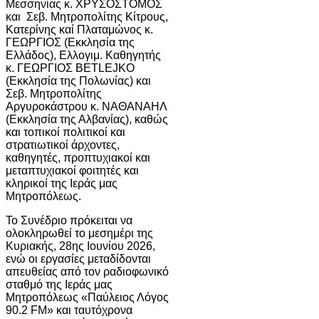
Μεσσηνίας κ. ΧΡΥΣΟΣΤΟΜΟΣ
και Σεβ. Μητροπολίτης Κίτρους,
Κατερίνης καί Πλαταμώνος κ.
ΓΕΩΡΓΙΟΣ (Εκκλησία της
Ελλάδος), Ελλογιμ. Καθηγητής
κ. ΓΕΩΡΓΙΟΣ BETLEJKO
(Εκκλησία της Πολωνίας) και
Σεβ. Μητροπολίτης
Αργυροκάστρου κ. ΝΑΘΑΝΑΗΛ
(Εκκλησία της Αλβανίας), καθώς
και τοπικοί πολιτικοί και
στρατιωτικοί άρχοντες,
καθηγητές, προπτυχιακοί και
μεταπτυχιακοί φοιτητές και
κληρικοί της Ιεράς μας
Μητροπόλεως.
Το Συνέδριο πρόκειται να
ολοκληρωθεί το μεσημέρι της
Κυριακής, 28ης Ιουνίου 2026,
ενώ οι εργασίες μεταδίδονται
απευθείας από τον ραδιοφωνικό
σταθμό της Ιεράς μας
Μητροπόλεως «Παύλειος Λόγος
90.2 FM» και ταυτόχρονα