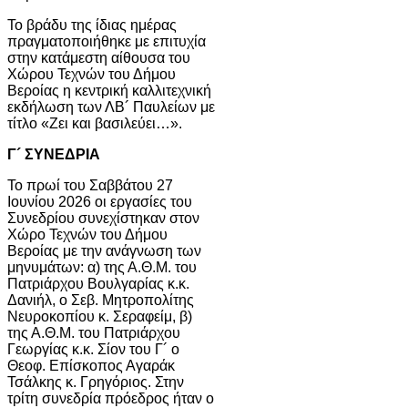
Το βράδυ της ίδιας ημέρας
πραγματοποιήθηκε με επιτυχία
στην κατάμεστη αίθουσα του
Χώρου Τεχνών του Δήμου
Βεροίας η κεντρική καλλιτεχνική
εκδήλωση των ΛΒ´ Παυλείων με
τίτλο «Ζει και βασιλεύει…».
Γ´ ΣΥΝΕΔΡΙΑ
Το πρωί του Σαββάτου 27
Ιουνίου 2026 οι εργασίες του
Συνεδρίου συνεχίστηκαν στον
Χώρο Τεχνών του Δήμου
Βεροίας με την ανάγνωση των
μηνυμάτων: α) της Α.Θ.Μ. του
Πατριάρχου Βουλγαρίας κ.κ.
Δανιήλ, ο Σεβ. Μητροπολίτης
Νευροκοπίου κ. Σεραφείμ, β)
της Α.Θ.Μ. του Πατριάρχου
Γεωργίας κ.κ. Σίον του Γ´ ο
Θεοφ. Επίσκοπος Αγαράκ
Τσάλκης κ. Γρηγόριος. Στην
τρίτη συνεδρία πρόεδρος ήταν ο