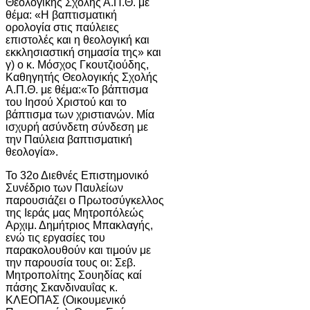
Θεολογικής Σχολής Α.Π.Θ. με
θέμα: «Η βαπτισματική
ορολογία στις παύλειες
επιστολές και η θεολογική και
εκκλησιαστική σημασία της» και
γ) ο κ. Μόσχος Γκουτζιούδης,
Καθηγητής Θεολογικής Σχολής
Α.Π.Θ. με θέμα:«Το βάπτισμα
του Ιησού Χριστού και το
βάπτισμα των χριστιανών. Μία
ισχυρή ασύνδετη σύνδεση με
την Παύλεια βαπτισματική
θεολογία».
Το 32ο Διεθνές Επιστημονικό
Συνέδριο των Παυλείων
παρουσιάζει ο Πρωτοσύγκελλος
της Ιεράς μας Μητροπόλεώς
Αρχιμ. Δημήτριος Μπακλαγής,
ενώ τις εργασίες του
παρακολουθούν και τιμούν με
την παρουσία τους οι: Σεβ.
Μητροπολίτης Σουηδίας καί
πάσης Σκανδιναυΐας κ.
ΚΛΕΟΠΑΣ (Οικουμενικό