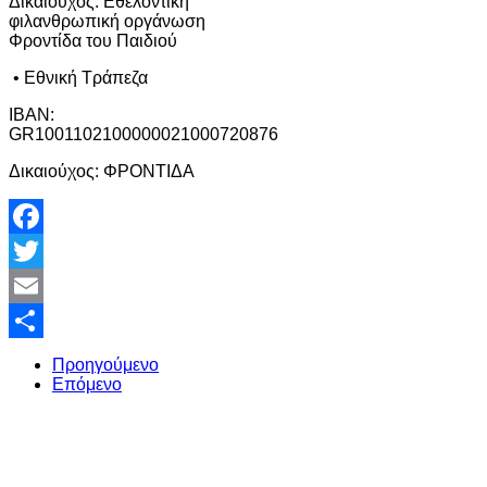
Δικαιούχος: Εθελοντική
φιλανθρωπική οργάνωση
Φροντίδα του Παιδιού
• Εθνική Τράπεζα
IBAN:
GR1001102100000021000720876
Δικαιούχος: ΦΡΟΝΤΙΔΑ
Facebook
Twitter
Email
Share
Προηγούμενο
Επόμενο