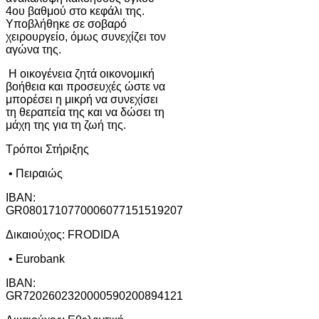
4ου βαθμού στο κεφάλι της.
Υποβλήθηκε σε σοβαρό
χειρουργείο, όμως συνεχίζει τον
αγώνα της.
Η οικογένεια ζητά οικονομική
βοήθεια και προσευχές ώστε να
μπορέσει η μικρή να συνεχίσει
τη θεραπεία της και να δώσει τη
μάχη της για τη ζωή της.
Τρόποι Στήριξης
• Πειραιώς
IBAN:
GR0801710770006077151519207
Δικαιούχος: FRODIDA
• Eurobank
IBAN:
GR7202602320000590200894121