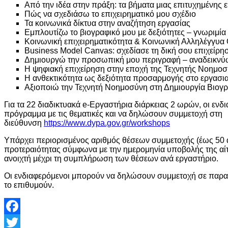
Από την ιδέα στην πράξη: τα βήματα μιας επιτυχημένης
Πώς να σχεδιάσω το επιχειρηματικό μου σχέδιο
Τα κοινωνικά δίκτυα στην αναζήτηση εργασίας
Εμπλουτίζω το βιογραφικό μου με δεξιότητες – γνωριμί
Κοινωνική επιχειρηματικότητα & Κοινωνική Αλληλέγγυα 
Business Model Canvas: σχεδίασε τη δική σου επιχείρησ
Δημιουργώ την προσωπική μου περιγραφή – αναδεικνύω
Η ψηφιακή επιχείρηση στην εποχή της Τεχνητής Νοημοσύν
Η ανθεκτικότητα ως δεξιότητα προσαρμογής στο εργασι
Αξιοποιώ την Τεχνητή Νοημοσύνη στη Δημιουργία Βιογρ
Για τα 22 διαδικτυακά e-Εργαστήρια διάρκειας 2 ωρών, οι εν
πρόγραμμα με τις θεματικές και να δηλώσουν συμμετοχή στη
διεύθυνση
https://www.dypa.gov.gr/workshops
Υπάρχει περιορισμένος αριθμός θέσεων συμμετοχής (έως 50 ά
προτεραιότητας σύμφωνα με την ημερομηνία υποβολής της αί
ανοιχτή μέχρι τη συμπλήρωση των θέσεων ανά εργαστήριο.
Οι ενδιαφερόμενοι μπορούν να δηλώσουν συμμετοχή σε παρα
το επιθυμούν.
Facebook