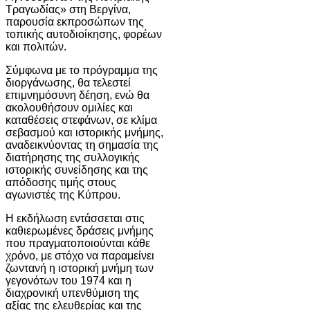
Τραγωδίας» στη
Βεργίνα
,
παρουσία εκπροσώπων της
τοπικής αυτοδιοίκησης, φορέων
και πολιτών.
Σύμφωνα με το πρόγραμμα της
διοργάνωσης, θα τελεστεί
επιμνημόσυνη δέηση, ενώ θα
ακολουθήσουν ομιλίες και
καταθέσεις στεφάνων, σε κλίμα
σεβασμού και ιστορικής μνήμης,
αναδεικνύοντας τη σημασία της
διατήρησης της συλλογικής
ιστορικής συνείδησης και της
απόδοσης τιμής στους
αγωνιστές της Κύπρου.
Η εκδήλωση εντάσσεται στις
καθιερωμένες δράσεις μνήμης
που πραγματοποιούνται κάθε
χρόνο, με στόχο να παραμείνει
ζωντανή η ιστορική μνήμη των
γεγονότων του 1974 και η
διαχρονική υπενθύμιση της
αξίας της ελευθερίας και της