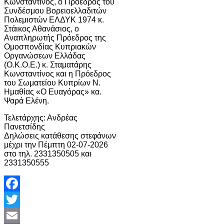
Κωνσταντίνος, ο Πρόεδρος του
Συνδέσμου Βορειοελλαδιτών
Πολεμιστών ΕΛΔΥΚ 1974 κ.
Στάικος Αθανάσιος, ο
Αναπληρωτής Πρόεδρος της
Ομοσπονδίας Κυπριακών
Οργανώσεων Ελλάδας
(Ο.Κ.Ο.Ε.) κ. Σταματάρης
Κωνσταντίνος και η Πρόεδρος
του Σωματείου Κυπρίων Ν.
Ημαθίας «Ο Ευαγόρας» κα.
Ψαρά Ελένη.
Τελετάρχης: Ανδρέας
Πανετσίδης
Δηλώσεις κατάθεσης στεφάνων
μέχρι την Πέμπτη 02-07-2026
στο τηλ. 2331350505 και
2331350555
Facebook
Twitter