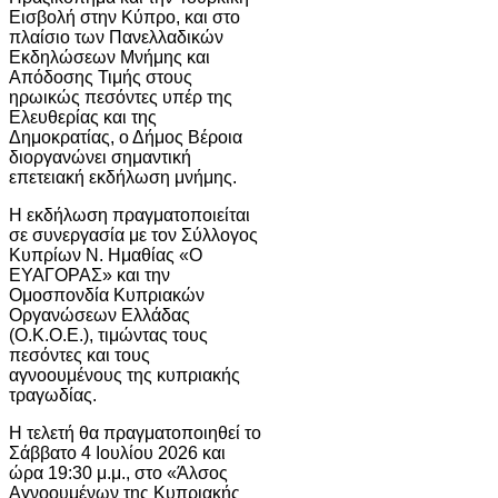
Εισβολή στην Κύπρο, και στο
πλαίσιο των Πανελλαδικών
Εκδηλώσεων Μνήμης και
Απόδοσης Τιμής στους
ηρωικώς πεσόντες υπέρ της
Ελευθερίας και της
Δημοκρατίας, ο Δήμος
Βέροια
διοργανώνει σημαντική
επετειακή εκδήλωση μνήμης.
Η εκδήλωση πραγματοποιείται
σε συνεργασία με τον
Σύλλογος
Κυπρίων Ν. Ημαθίας «Ο
ΕΥΑΓΟΡΑΣ»
και την
Ομοσπονδία Κυπριακών
Οργανώσεων Ελλάδας
(Ο.Κ.Ο.Ε.)
, τιμώντας τους
πεσόντες και τους
αγνοουμένους της κυπριακής
τραγωδίας.
Η τελετή θα πραγματοποιηθεί το
Σάββατο 4 Ιουλίου 2026 και
ώρα 19:30 μ.μ., στο «Άλσος
Αγνοουμένων της Κυπριακής