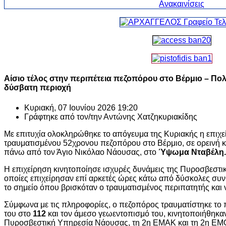
Αίσιο τέλος στην περιπέτεια πεζοπόρου στο Βέρμιο – Π
δύσβατη περιοχή
Κυριακή, 07 Ιουνίου 2026 19:20
Γράφτηκε από τον/την
Αντώνης Χατζηκυριακίδης
Με επιτυχία ολοκληρώθηκε το απόγευμα της Κυριακής η επιχ
τραυματισμένου 52χρονου πεζοπόρου στο Βέρμιο, σε ορεινή κα
πάνω από τον Άγιο Νικόλαο Νάουσας, στο
Ύψωμα Νταβέλη.
Η επιχείρηση κινητοποίησε ισχυρές δυνάμεις της Πυροσβεστι
οποίες επιχείρησαν επί αρκετές ώρες κάτω από δύσκολες συ
το σημείο όπου βρισκόταν ο τραυματισμένος περιπατητής και 
Σύμφωνα με τις πληροφορίες, ο πεζοπόρος τραυματίστηκε το 
του στο
112
και τον άμεσο γεωεντοπισμό του, κινητοποιήθηκα
Πυροσβεστική Υπηρεσία Νάουσας, τη 2η ΕΜΑΚ και τη 2η Ε