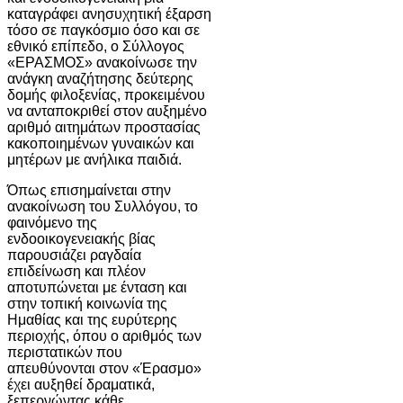
καταγράφει ανησυχητική έξαρση
τόσο σε παγκόσμιο όσο και σε
εθνικό επίπεδο, ο Σύλλογος
«ΕΡΑΣΜΟΣ» ανακοίνωσε την
ανάγκη αναζήτησης δεύτερης
δομής φιλοξενίας, προκειμένου
να ανταποκριθεί στον αυξημένο
αριθμό αιτημάτων προστασίας
κακοποιημένων γυναικών και
μητέρων με ανήλικα παιδιά.
Όπως επισημαίνεται στην
ανακοίνωση του Συλλόγου, το
φαινόμενο της
ενδοοικογενειακής βίας
παρουσιάζει ραγδαία
επιδείνωση και πλέον
αποτυπώνεται με ένταση και
στην τοπική κοινωνία της
Ημαθίας και της ευρύτερης
περιοχής, όπου ο αριθμός των
περιστατικών που
απευθύνονται στον «Έρασμο»
έχει αυξηθεί δραματικά,
ξεπερνώντας κάθε