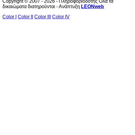
Copyright © 2007 - 2026 - Πληροφοριοδότης Όλα τα
δικαιώματα διατηρούνται - Ανάπτυξη
LEONweb
Color I
Color II
Color III
Color IV