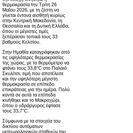
θερμοκρασία την Τρίτη 26
Μαΐου 2026, με τη ζέστη να
γίνεται έντονα αισθητή κυρίως
στην Κεντρική Μακεδονία, τη
Θεσσαλία και τη Δυτική Ελλάδα,
όπου οι μέγιστες τιμές
ξεπέρασαν τοπικά τους 33
βαθμούς Κελσίου.
Στην Ημαθία καταγράφηκαν από
τις υψηλότερες θερμοκρασίες
της χώρας, με το θερμόμετρο να
φτάνει τους 33,8°C στο
Παλαιό
Σκυλίτσι
, τιμή που αποτέλεσε
και την υψηλότερη μέγιστη
θερμοκρασία σε επίπεδο
επικράτειας για την ημέρα. Πολύ
κοντά σε αυτά τα επίπεδα
κινήθηκε και το
Μακροχώρι
,
όπου ο υδράργυρος έφτασε
τους 33,7°C.
Σύμφωνα με τα στοιχεία του
δικτύου αυτόματων
μετεωρολογικών σταθμών του