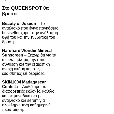
Στο QUEENSPOT θα
βρείτε:
Beauty of Joseon
– Το
αντηλιακό που έγινε παγκόσμιο
bestseller χάρη στην ανάλαφρη
υφή του και την ενυδατική του
δράση.
Haruharu Wonder Mineral
Sunscreen
– Ξεχωρίζει για τα
mineral φίλτρα, την ήπια
σύνθεση και την εξαιρετική
ανοχή ακόμη και στις
ευαίσθητες επιδερμίδες.
SKIN1004 Madagascar
Centella
– Διαθέσιμο σε
διαφορετικές εκδοχές, καθώς
και σε μοναδικό σετ με
αντηλιακό και serum για
ολοκληρωμένη καθημερινή
περιποίηση.