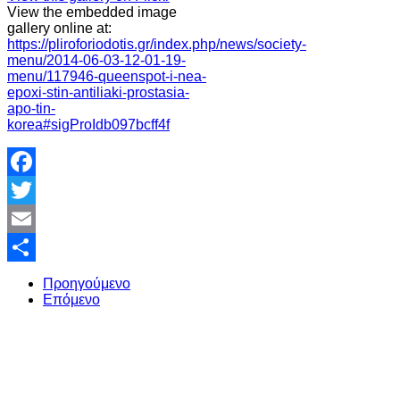
View the embedded image
gallery online at:
https://pliroforiodotis.gr/index.php/news/society-
menu/2014-06-03-12-01-19-
menu/117946-queenspot-i-nea-
epoxi-stin-antiliaki-prostasia-
apo-tin-
korea#sigProIdb097bcff4f
Facebook
Twitter
Email
Share
Προηγούμενο
Επόμενο