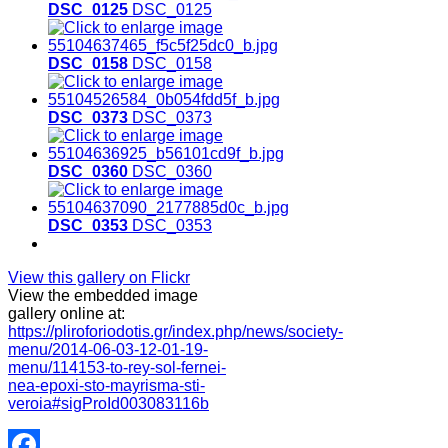
DSC_0125
DSC_0125
DSC_0158
DSC_0158
DSC_0373
DSC_0373
DSC_0360
DSC_0360
DSC_0353
DSC_0353
View this gallery on Flickr
View the embedded image
gallery online at:
https://pliroforiodotis.gr/index.php/news/society-
menu/2014-06-03-12-01-19-
menu/114153-to-rey-sol-fernei-
nea-epoxi-sto-mayrisma-sti-
veroia#sigProId003083116b