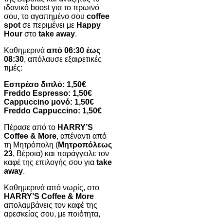
ιδανικό boost για το πρωινό
σου, το αγαπημένο σου
coffee
spot
σε περιμένει με
Happy
Hour
στο
take away
.
Καθημερινά
από 06:30 έως
08:30
, απόλαυσε εξαιρετικές
τιμές:
Εσπρέσο διπλό: 1,50€
Freddo Espresso: 1,50€
Cappuccino μονό: 1,50€
Freddo Cappuccino: 1,50€
Πέρασε από το
HARRY’S
Coffee & More
, απέναντι από
τη Μητρόπολη (
Μητροπόλεως
23
, Βέροια) και παράγγειλε τον
καφέ της επιλογής σου για
take
away
.
Καθημερινά από νωρίς, στο
HARRY’S Coffee & More
απολαμβάνεις τον καφέ της
αρεσκείας σου, με ποιότητα,