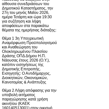
αίθουσα συνεδριάσεων του
Δημοτικού Καταστήματος, την
27η του μηνός Μαΐου 2026,
ημέρα Τετάρτη και ώρα 19:30
για συζήτηση και λήψη
αποφάσεων στα παρακάτω
θέματα της ημερήσιας διάταξης:
Θέμα 1 3η Υποχρεωτική
Αναμόρφωση Προϋπολογισμού
και Αναθεώρηση του
Ολοκληρωμένου Πλαισίου
Δράσης ΟΠΔ Δήμου Η.Π.
Νάουσας έτους 2026 (Ο.Υ.),
κατόπιν εισηγήσεως της
Δημοτικής Επιτροπής.
Εισηγητής: Ο Αντιδήμαρχος,
Διοικητικών, Οικονομικών,
Καινοτομίας & Ανάπτυξης
Θέμα 2 Λήψη απόφασης για την
υποβολή αιτήματος
παραχώρησης κατά χρήση
ακινήτου (ΚΑΕΚ
160140513001) στον οικισμό