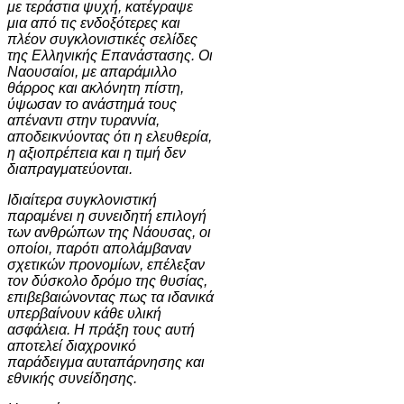
με τεράστια ψυχή, κατέγραψε
μια από τις ενδοξότερες και
πλέον συγκλονιστικές σελίδες
της Ελληνικής Επανάστασης. Οι
Ναουσαίοι, με απαράμιλλο
θάρρος και ακλόνητη πίστη,
ύψωσαν το ανάστημά τους
απέναντι στην τυραννία,
αποδεικνύοντας ότι η ελευθερία,
η αξιοπρέπεια και η τιμή δεν
διαπραγματεύονται.
Ιδιαίτερα συγκλονιστική
παραμένει η συνειδητή επιλογή
των ανθρώπων της Νάουσας, οι
οποίοι, παρότι απολάμβαναν
σχετικών προνομίων, επέλεξαν
τον δύσκολο δρόμο της θυσίας,
επιβεβαιώνοντας πως τα ιδανικά
υπερβαίνουν κάθε υλική
ασφάλεια. Η πράξη τους αυτή
αποτελεί διαχρονικό
παράδειγμα αυταπάρνησης και
εθνικής συνείδησης.