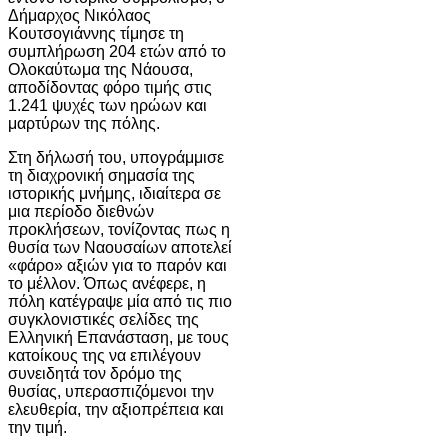
Δήμαρχος
Νικόλαος
Κουτσογιάννης
τίμησε τη
συμπλήρωση 204 ετών από το
Ολοκαύτωμα της
Νάουσα
,
αποδίδοντας φόρο τιμής στις
1.241 ψυχές των ηρώων και
μαρτύρων της πόλης.
Στη δήλωσή του, υπογράμμισε
τη διαχρονική σημασία της
ιστορικής μνήμης, ιδιαίτερα σε
μια περίοδο διεθνών
προκλήσεων, τονίζοντας πως η
θυσία των Ναουσαίων αποτελεί
«φάρο» αξιών για το παρόν και
το μέλλον. Όπως ανέφερε, η
πόλη κατέγραψε μία από τις πιο
συγκλονιστικές σελίδες της
Ελληνική Επανάσταση
, με τους
κατοίκους της να επιλέγουν
συνειδητά τον δρόμο της
θυσίας, υπερασπιζόμενοι την
ελευθερία, την αξιοπρέπεια και
την τιμή.