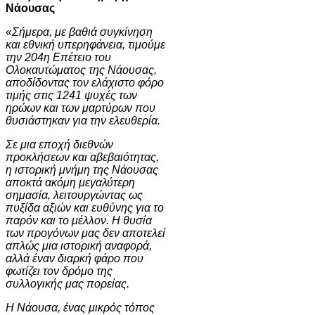
Νάουσας
«
Σήμερα, με βαθιά συγκίνηση
και εθνική υπερηφάνεια, τιμούμε
την 204η Επέτειο του
Ολοκαυτώματος της Νάουσας,
αποδίδοντας τον ελάχιστο φόρο
τιμής στις 1241 ψυχές των
ηρώων και των μαρτύρων που
θυσιάστηκαν για την ελευθερία.
Σε μια εποχή διεθνών
προκλήσεων και αβεβαιότητας,
η ιστορική μνήμη της Νάουσας
αποκτά ακόμη μεγαλύτερη
σημασία, λειτουργώντας ως
πυξίδα αξιών και ευθύνης για το
παρόν και το μέλλον. Η θυσία
των προγόνων μας δεν αποτελεί
απλώς μια ιστορική αναφορά,
αλλά έναν διαρκή φάρο που
φωτίζει τον δρόμο της
συλλογικής μας πορείας.
Η Νάουσα, ένας μικρός τόπος