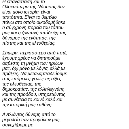
Η επανάσταση και το
Ολοκαύτωμα της Νάουσας δεν
είναι μόνο ιστορία· είναι
ταυτότητα. Είναι το θεμέλιο
πάνω στο οποίο οικοδομήθηκε
η σύγχρονη πορεία του τόπου
μας και η ζωντανή απόδειξη της
δύναμης της ενότητας, της
πίστης και της ελευθερίας.
Σήμερα, περισσότερο από ποτέ,
έχουμε χρέος να διατηρούμε
άσβεστη τη μνήμη των ηρώων
μας, όχι μόνο με λόγια, αλλά με
πράξεις. Να μεταλαμπαδεύουμε
στις επόμενες γενιές τις αξίες
της ελευθερίας, της
δημοκρατίας, της αλληλεγγύης
και της προόδου, υπηρετώντας
με συνέπεια το κοινό καλό και
την ιστορική μας ευθύνη.
Αντλώντας δύναμη από το
μεγαλείο των προγόνων μας,
συνεχίζουμε με