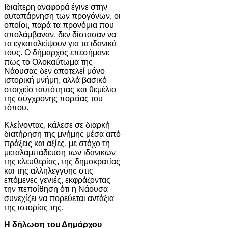
Ιδιαίτερη αναφορά έγινε στην
αυταπάρνηση των προγόνων, οι
οποίοι, παρά τα προνόμια που
απολάμβαναν, δεν δίστασαν να
τα εγκαταλείψουν για τα ιδανικά
τους. Ο δήμαρχος επεσήμανε
πως το Ολοκαύτωμα της
Νάουσας δεν αποτελεί μόνο
ιστορική μνήμη, αλλά βασικό
στοιχείο ταυτότητας και θεμέλιο
της σύγχρονης πορείας του
τόπου.
Κλείνοντας, κάλεσε σε διαρκή
διατήρηση της μνήμης μέσα από
πράξεις και αξίες, με στόχο τη
μεταλαμπάδευση των ιδανικών
της ελευθερίας, της δημοκρατίας
και της αλληλεγγύης στις
επόμενες γενιές, εκφράζοντας
την πεποίθηση ότι η Νάουσα
συνεχίζει να πορεύεται αντάξια
της ιστορίας της.
Η δήλωση του Δημάρχου