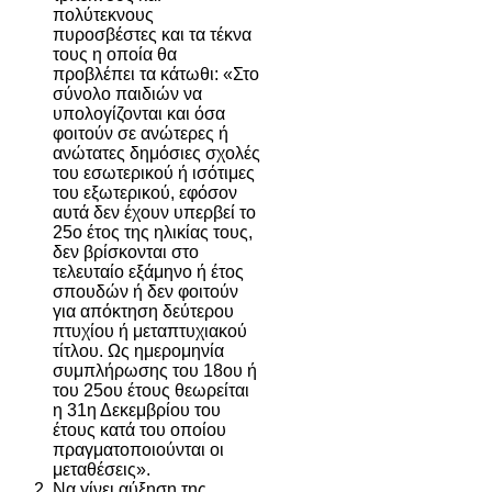
πολύτεκνους
πυροσβέστες και τα τέκνα
τους η οποία θα
προβλέπει τα κάτωθι: «Στο
σύνολο παιδιών να
υπολογίζονται και όσα
φοιτούν σε ανώτερες ή
ανώτατες δημόσιες σχολές
του εσωτερικού ή ισότιμες
του εξωτερικού, εφόσον
αυτά δεν έχουν υπερβεί το
25ο έτος της ηλικίας τους,
δεν βρίσκονται στο
τελευταίο εξάμηνο ή έτος
σπουδών ή δεν φοιτούν
για απόκτηση δεύτερου
πτυχίου ή μεταπτυχιακού
τίτλου. Ως ημερομηνία
συμπλήρωσης του 18ου ή
του 25ου έτους θεωρείται
η 31η Δεκεμβρίου του
έτους κατά του οποίου
πραγματοποιούνται οι
μεταθέσεις».
Να γίνει αύξηση της