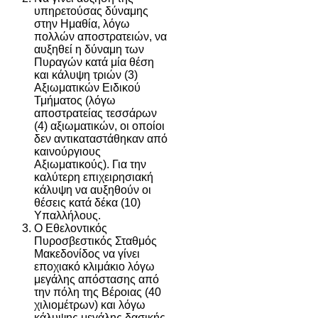
υπηρετούσας δύναμης
στην Ημαθία, λόγω
πολλών αποστρατειών, να
αυξηθεί η δύναμη των
Πυραγών κατά μία θέση
και κάλυψη τριών (3)
Αξιωματικών Ειδικού
Τμήματος (λόγω
αποστρατείας τεσσάρων
(4) αξιωματικών, οι οποίοι
δεν αντικαταστάθηκαν από
καινούργιους
Αξιωματικούς). Για την
καλύτερη επιχειρησιακή
κάλυψη να αυξηθούν οι
θέσεις κατά δέκα (10)
Υπαλλήλους.
Ο Εθελοντικός
Πυροσβεστικός Σταθμός
Μακεδονίδος να γίνει
εποχιακό κλιμάκιο λόγω
μεγάλης απόστασης από
την πόλη της Βέροιας (40
χιλιομέτρων) και λόγω
κάλυψης μεγάλης δασικής