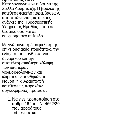
Κεφαλογιάννη είχε η βουλευτής
Στέλλα Αραμπατζή. Η βουλευτής
κατέθεσε φάκελο παρεμβάσεων,
αποτυπώνοντας τις άμεσες
ανάγκες της Πυροσβεστικής
Υπηρεσίας Ημαθίας, τόσο σε
θεσμικό όσο και σε
επιχειρησιακό επίπεδο.
Με γνώμονα τη διασφάλιση της
επιχειρησιακής ετοιμότητας, την
ενίσχυση του ανθρώπινου
δυναμικού και την
αποτελεσματικότερη κάλυψη
των ιδιαίτερων
γεωμορφολογικών και
κλιματικών συνθηκών του
Νομού, η κ. Αραμπατζή
κατέθεσε τις παρακάτω
συγκεκριμένες προτάσεις:
Να γίνει τροποποίηση στο
άρθρο 162 του Ν. 4662/20
που αφορά τους
τρίτεκνους και