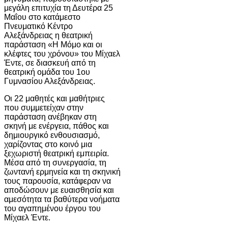
μεγάλη επιτυχία τη Δευτέρα 25
Μαΐου στο κατάμεστο
Πνευματικό Κέντρο
Αλεξάνδρειας η θεατρική
παράσταση «Η Μόμο και οι
κλέφτες του χρόνου» του Μίχαελ
Έντε, σε διασκευή από τη
θεατρική ομάδα του 1ου
Γυμνασίου Αλεξάνδρειας.
Οι 22 μαθητές και μαθήτριες
που συμμετείχαν στην
παράσταση ανέβηκαν στη
σκηνή με ενέργεια, πάθος και
δημιουργικό ενθουσιασμό,
χαρίζοντας στο κοινό μια
ξεχωριστή θεατρική εμπειρία.
Μέσα από τη συνεργασία, τη
ζωντανή ερμηνεία και τη σκηνική
τους παρουσία, κατάφεραν να
αποδώσουν με ευαισθησία και
αμεσότητα τα βαθύτερα νοήματα
του αγαπημένου έργου του
Μίχαελ Έντε.