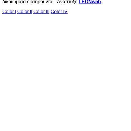
δικαιώματα διατηρούνται - Ανάπτυξη
LEONweb
Color I
Color II
Color III
Color IV