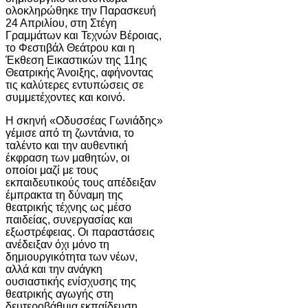
ολοκληρώθηκε την Παρασκευή
24 Απριλίου, στη
Στέγη
Γραμμάτων και Τεχνών Βέροιας
,
το Φεστιβάλ Θεάτρου και η
Έκθεση Εικαστικών της 11ης
Θεατρικής Άνοιξης, αφήνοντας
τις καλύτερες εντυπώσεις σε
συμμετέχοντες και κοινό.
Η σκηνή «Οδυσσέας Γωνιάδης»
γέμισε από τη ζωντάνια, το
ταλέντο και την αυθεντική
έκφραση των μαθητών, οι
οποίοι μαζί με τους
εκπαιδευτικούς τους απέδειξαν
έμπρακτα τη δύναμη της
θεατρικής τέχνης ως μέσο
παιδείας, συνεργασίας και
εξωστρέφειας. Οι παραστάσεις
ανέδειξαν όχι μόνο τη
δημιουργικότητα των νέων,
αλλά και την ανάγκη
ουσιαστικής ενίσχυσης της
θεατρικής αγωγής στη
δευτεροβάθμια εκπαίδευση.