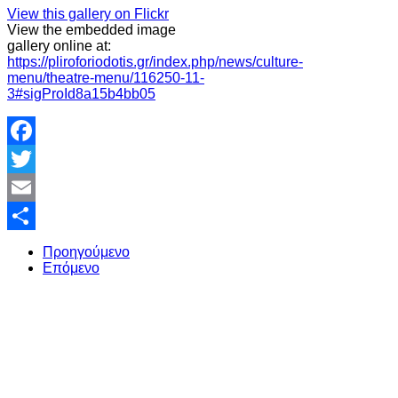
View this gallery on Flickr
View the embedded image
gallery online at:
https://pliroforiodotis.gr/index.php/news/culture-
menu/theatre-menu/116250-11-
3#sigProId8a15b4bb05
Facebook
Twitter
Email
Share
Προηγούμενο
Επόμενο