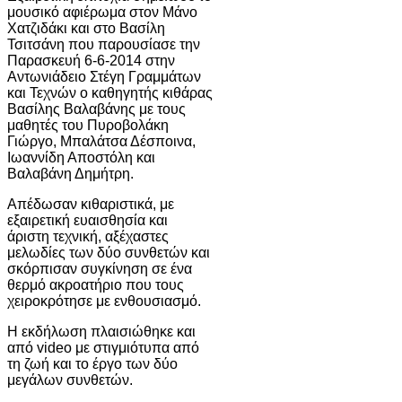
μουσικό αφιέρωμα στον Μάνο
Χατζιδάκι και στο Βασίλη
Τσιτσάνη που παρουσίασε την
Παρασκευή 6-6-2014 στην
Αντωνιάδειο Στέγη Γραμμάτων
και Τεχνών ο καθηγητής κιθάρας
Βασίλης Βαλαβάνης με τους
μαθητές του Πυροβολάκη
Γιώργο, Μπαλάτσα Δέσποινα,
Ιωαννίδη Αποστόλη και
Βαλαβάνη Δημήτρη.
Απέδωσαν κιθαριστικά, με
εξαιρετική ευαισθησία και
άριστη τεχνική, αξέχαστες
μελωδίες των δύο συνθετών και
σκόρπισαν συγκίνηση σε ένα
θερμό ακροατήριο που τους
χειροκρότησε με ενθουσιασμό.
Η εκδήλωση πλαισιώθηκε και
από video με στιγμιότυπα από
τη ζωή και το έργο των δύο
μεγάλων συνθετών.