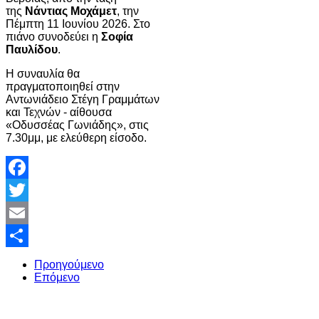
της
Νάντιας Μοχάμετ
, την
Πέμπτη 11 Ιουνίου 2026. Στο
πιάνο συνοδεύει η
Σοφία
Παυλίδου
.
Η συναυλία θα
πραγματοποιηθεί στην
Αντωνιάδειο Στέγη Γραμμάτων
και Τεχνών - αίθουσα
«Οδυσσέας Γωνιάδης», στις
7.30μμ, με ελεύθερη είσοδο.
Facebook
Twitter
Email
Share
Προηγούμενο
Επόμενο