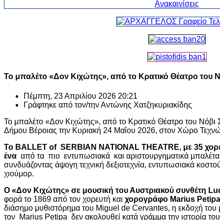
Το μπαλέτο «Δον Κιχώτης», από το Κρατικό Θέατρο του Ν
Πέμπτη, 23 Απριλίου 2026 20:21
Γράφτηκε από τον/την
Αντώνης Χατζηκυριακίδης
Το μπαλέτο «Δον Κιχώτης», από το Κρατικό Θέατρο του Νόβι Σ
Δήμου Βέροιας την Κυριακή 24 Μαΐου 2026, στον Χώρο Τεχνώ
Το BALLET of SERBIAN NATIONAL ΤHEATRE, με 35 χορευ
ένα
από τα πιο εντυπωσιακά και αριστουργηματικά μπαλέτα 
συνδυάζοντας άψογη τεχνική δεξιοτεχνία, εντυπωσιακά κοστούμ
χιούμορ.
Ο «Δον Κιχώτης» σε μουσική του Αυστριακού συνθέτη Lu
φορά το 1869 από τον χορευτή και
χορογράφο Marius Petip
διάσημο μυθιστόρημα του Miguel de Cervantes, η εκδοχή το
τον Marius Petipa δεν ακολουθεί κατά γράμμα την ιστορία το