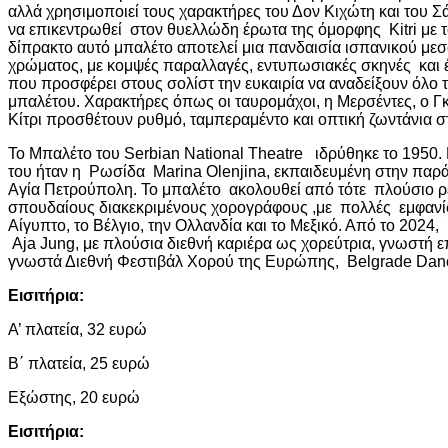
αλλά χρησιμοποιεί τους χαρακτήρες του Δον Κιχώτη και του 
να επικεντρωθεί στον θυελλώδη έρωτα της όμορφης Kitri με 
δίπρακτο αυτό μπαλέτο αποτελεί μια πανδαισία ισπανικού με
χρώματος, με κομψές παραλλαγές, εντυπωσιακές σκηνές και έ
που προσφέρει στους σολίστ την ευκαιρία να αναδείξουν όλο τ
μπαλέτου. Χαρακτήρες όπως οι ταυρομάχοι, η Μερσέντες, ο Γκαμ
Κίτρι προσθέτουν ρυθμό, ταμπεραμέντο και οπτική ζωντάνια σ
Το Μπαλέτο του Serbian National Theatre ιδρύθηκε το 1950
του ήταν η Ρωσίδα Marina Olenjina, εκπαιδευμένη στην παρ
Αγία Πετρούπολη. Το μπαλέτο ακολουθεί από τότε πλούσιο ρε
σπουδαίους διακεκριμένους χορογράφους ,με πολλές εμφανίσε
Αίγυπτο, το Βέλγιο, την Ολλανδία και το Μεξικό. Από το 2024, 
Aja Jung, με πλούσια διεθνή καριέρα ως χορεύτρια, γνωστή ε
γνωστά Διεθνή Φεστιβάλ Χορού της Ευρώπης, Belgrade Danc
Εισιτήρια:
Α’ πλατεία, 32 ευρώ
Β΄ πλατεία, 25 ευρώ
Εξώστης, 20 ευρώ
Εισιτήρια: