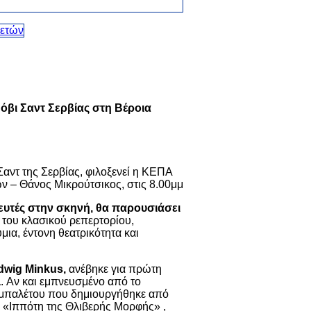
όβι Σαντ Σερβίας στη Βέροια
αντ της Σερβίας, φιλοξενεί η ΚΕΠΑ
ν – Θάνος Μικρούτσικος, στις 8.00μμ
τές στην σκηνή, θα παρουσιάσει
του κλασικού ρεπερτορίου,
ια, έντονη θεατρικότητα και
dwig Minkus,
ανέβηκε για πρώτη
a
. Αν και εμπνευσμένο από το
υ μπαλέτου που δημιουργήθηκε από
υ «Ιππότη της Θλιβερής Μορφής» ,