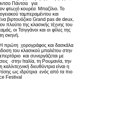
Σάντσο Πάντσα για
τον φτωχό κουρέα Μπαζίλιο. Το
σογειακού ταμπεραμέντου και
να βιρτουόζικο Grand pas de deux,
ον πλούτο της κλασικής τέχνης του
άς, οι Τσιγγάνοι και οι φίλες της
τη σκηνή.
. Η πρώτη χορογράφος και δασκάλα
άδοση του κλασικού μπαλέτου στην
περτόριο και συνεργάζεται με
ις στην Ιταλία, τη Ρουμανία, την
η καλλιτεχνική διευθύντρια είναι η
πίσης ως ιδρύτρια ενός από τα πιο
e Festival