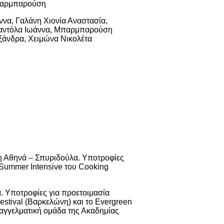
Μπαρμπαρούση
ννα, Γαλάνη Χιονία Αναστασία,
παντόλα Ιωάννα, Μπαρμπαρούση
ξάνδρα, Χειμώνα Νικολέτα
η Αθηνά – Σπυριδούλα. Υποτροφίες
ο Summer Intensive του Cooking
. Υποτροφίες για προετοιμασία
estival (Βαρκελώνη) και το Evergreen
παγγελματική ομάδα της Ακαδημίας