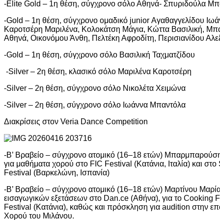
-Elite Gold – 1η θέση, σύγχρονο σόλο Αθηνά- Σπυριδούλα 
-Gold – 1η θέση, σύγχρονο ομαδικό junior Αγαθαγγελίδου Ιωά
Καροτσέρη Μαριλένα, Κολοκάτση Μάγια, Κώττα Βασιλική, Μ
Αθηνά, Οικονόμου Άνθη, Πελτέκη Αφροδίτη, Περισιανίδου Αλε
-Gold – 1η θέση, σύγχρονο σόλο Βασιλική Ταχματζίδου
-Silver – 2η θέση, κλασικό σόλο Μαριλένα Καροτσέρη
-Silver – 2η θέση, σύγχρονο σόλο Νικολέτα Χειμώνα
-Silver – 2η θέση, σύγχρονο σόλο Ιωάννα Μπαντόλα
Διακρίσεις στον Veria Dance Competition
-Β’ Βραβείο – σύγχρονο ατομικό (16–18 ετών) Μπαρμπαρούσ
για μαθήματα χορού στο FIC Festival (Κατάνια, Ιταλία) και στ
Festival (Βαρκελώνη, Ισπανία)
-Β’ Βραβείο – σύγχρονο ατομικό (16–18 ετών) Μαρτίνου Μαρία
εισαγωγικών εξετάσεων στο Dan.ce (Αθήνα), για το Cooking F
Festival (Κατάνια), καθώς και πρόσκληση για audition στην ε
Χορού του Μιλάνου.