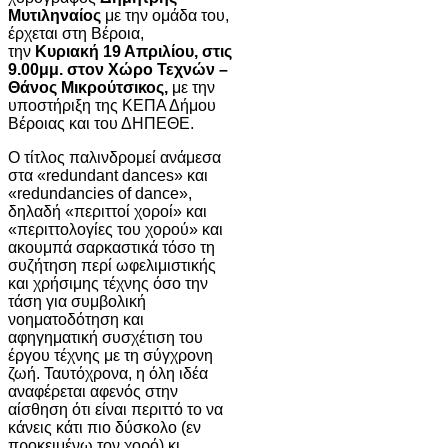
Μυτιληναίος
με την ομάδα του,
έρχεται στη Βέροια,
την
Κυριακή 19 Απριλίου, στις
9.00μμ. στον Χώρο Τεχνών –
Θάνος Μικρούτσικος,
με την
υποστήριξη της ΚΕΠΑ Δήμου
Βέροιας και του ΔΗΠΕΘΕ.
Ο τίτλος παλινδρομεί ανάμεσα
στα «redundant dances» και
«redundancies of dance»,
δηλαδή «περιττοί χοροί» και
«περιττολογίες του χορού» και
ακουμπά σαρκαστικά τόσο τη
συζήτηση περί ωφελιμιστικής
και χρήσιμης τέχνης όσο την
τάση για συμβολική
νοηματοδότηση και
αφηγηματική συσχέτιση του
έργου τέχνης με τη σύγχρονη
ζωή. Ταυτόχρονα, η όλη ιδέα
αναφέρεται αφενός στην
αίσθηση ότι είναι περιττό το να
κάνεις κάτι πιο δύσκολο (εν
προκειμένω τον χορό) κι