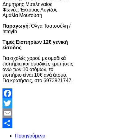
Δημήτρης Μυτιληναίος
Φωνές: Έκτορας Λυγίζος,
Αμαλία Μουτούση
Παραγωγή
: Όλγα Τσατσούλη /
htmylh
Τιμές Εισιτηρίων 12€ γενική
είσοδος
Για σχολές χορού με ομαδικά
εισιτήρια και ομαδικές κρατήσεις
άνω των 10 ατόμων, το
εισιτήριο είναι 10€ ανά άτομο.
Για κρατήσεις, στο 6973921747.
Facebook
Twitter
Email
Share
Προηγούμενο