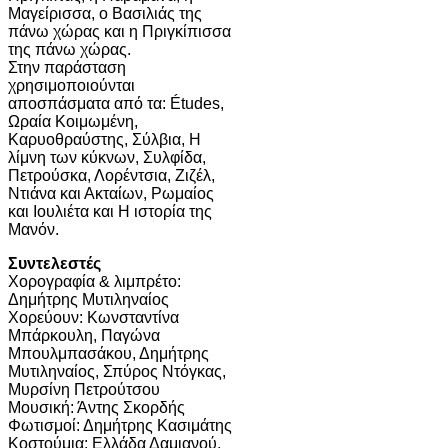
Μαγείρισσα, ο Βασιλιάς της
πάνω χώρας και η Πριγκίπισσα
της πάνω χώρας.
Στην παράσταση
χρησιμοποιούνται
αποσπάσματα από τα: Études,
Ωραία Κοιμωμένη,
Καρυοθραύστης, Σύλβια, Η
λίμνη των κύκνων, Συλφίδα,
Πετρούσκα, Λορέντσια, Ζιζέλ,
Ντιάνα και Ακταίων, Ρωμαίος
και Ιουλιέτα και Η ιστορία της
Μανόν.
Συντελεστές
Χορογραφία & λιμπρέτο:
Δημήτρης Μυτιληναίος
Χορεύουν: Κωνσταντίνα
Μπάρκουλη, Παγώνα
Μπουλμπασάκου, Δημήτρης
Μυτιληναίος, Σπύρος Ντόγκας,
Μυρσίνη Πετρούτσου
Μουσική: Άντης Σκορδής
Φωτισμοί: Δημήτρης Κασιμάτης
Κοστούμια: Ελλάδα Δαμιανού,