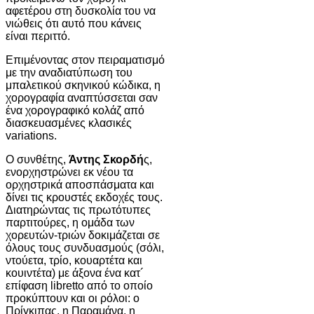
αφετέρου στη δυσκολία του να
νιώθεις ότι αυτό που κάνεις
είναι περιττό.
Επιμένοντας στον πειραματισμό
με την αναδιατύπωση του
μπαλετικού σκηνικού κώδικα, η
χορογραφία αναπτύσσεται σαν
ένα χορογραφικό κολάζ από
διασκευασμένες κλασικές
variations.
Ο συνθέτης,
Άντης Σκορδή
ς,
ενορχηστρώνει εκ νέου τα
ορχηστρικά αποσπάσματα και
δίνει τις κρουστές εκδοχές τους.
Διατηρώντας τις πρωτότυπες
παρτιτούρες, η ομάδα των
χορευτών-τριών δοκιμάζεται σε
όλους τους συνδυασμούς (σόλι,
ντούετα, τρίο, κουαρτέτα και
κουιντέτα) με άξονα ένα κατ´
επίφαση libretto από το οποίο
προκύπτουν και οι ρόλοι: ο
Πρίγκιπας, η Παραμάνα, η