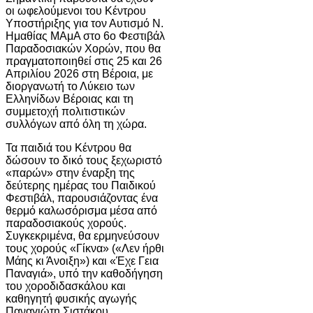
οι ωφελούμενοι του Κέντρου
Υποστήριξης για τον Αυτισμό Ν.
Ημαθίας ΜΑμΑ στο 6ο Φεστιβάλ
Παραδοσιακών Χορών, που θα
πραγματοποιηθεί στις 25 και 26
Απριλίου 2026 στη Βέροια, με
διοργανωτή το
Λύκειο των
Ελληνίδων Βέροιας
και τη
συμμετοχή πολιτιστικών
συλλόγων από όλη τη χώρα.
Τα παιδιά του Κέντρου θα
δώσουν το δικό τους ξεχωριστό
«παρών» στην έναρξη της
δεύτερης ημέρας του Παιδικού
Φεστιβάλ, παρουσιάζοντας ένα
θερμό καλωσόρισμα μέσα από
παραδοσιακούς χορούς.
Συγκεκριμένα, θα ερμηνεύσουν
τους χορούς «Γίκνα» («Λεν ήρθι
Μάης κι Άνοιξη») και «Έχε Γεια
Παναγιά», υπό την καθοδήγηση
του χοροδιδασκάλου και
καθηγητή φυσικής αγωγής
Παναγιώτη Σιστάκου
.