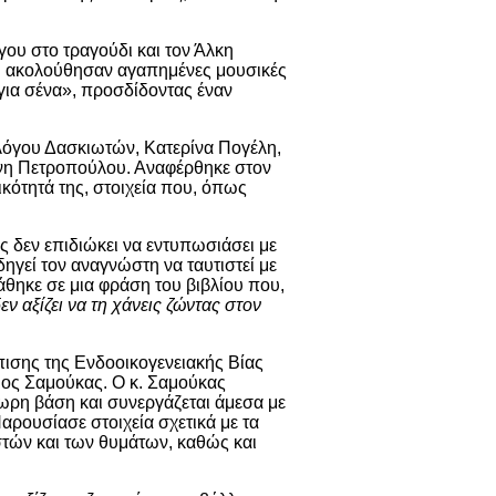
υ στο τραγούδι και τον Άλκη
ενώ ακολούθησαν αγαπημένες μουσικές
για σένα», προσδίδοντας έναν
λόγου Δασκιωτών, Κατερίνα Πογέλη,
ζένη Πετροπούλου. Αναφέρθηκε στον
ικότητά της, στοιχεία που, όπως
ας δεν επιδιώκει να εντυπωσιάσει με
ηγεί τον αναγνώστη να ταυτιστεί με
τάθηκε σε μια φράση του βιβλίου που,
εν αξίζει να τη χάνεις ζώντας στον
ισης της Ενδοοικογενειακής Βίας
ος Σαμούκας. Ο κ. Σαμούκας
4ωρη βάση και συνεργάζεται άμεσα με
αρουσίασε στοιχεία σχετικά με τα
αστών και των θυμάτων, καθώς και