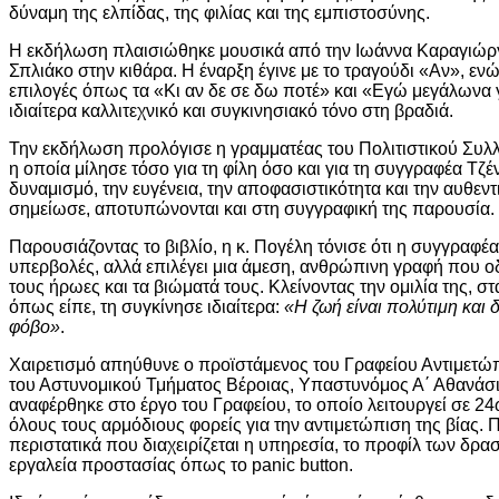
δύναμη της ελπίδας, της φιλίας και της εμπιστοσύνης.
Η εκδήλωση πλαισιώθηκε μουσικά από την Ιωάννα Καραγιώργο
Σπλιάκο στην κιθάρα. Η έναρξη έγινε με το τραγούδι «Αν», 
επιλογές όπως τα «Κι αν δε σε δω ποτέ» και «Εγώ μεγάλωνα 
ιδιαίτερα καλλιτεχνικό και συγκινησιακό τόνο στη βραδιά.
Την εκδήλωση προλόγισε η γραμματέας του Πολιτιστικού Συλ
η οποία μίλησε τόσο για τη φίλη όσο και για τη συγγραφέα Τ
δυναμισμό, την ευγένεια, την αποφασιστικότητα και την αυθεντ
σημείωσε, αποτυπώνονται και στη συγγραφική της παρουσία.
Παρουσιάζοντας το βιβλίο, η κ. Πογέλη τόνισε ότι η συγγραφέ
υπερβολές, αλλά επιλέγει μια άμεση, ανθρώπινη γραφή που οδ
τους ήρωες και τα βιώματά τους. Κλείνοντας την ομιλία της, σ
όπως είπε, τη συγκίνησε ιδιαίτερα:
«Η ζωή είναι πολύτιμη και δ
φόβο»
.
Χαιρετισμό απηύθυνε ο προϊστάμενος του Γραφείου Αντιμετώπ
του Αστυνομικού Τμήματος Βέροιας, Υπαστυνόμος Α΄ Αθανάσι
αναφέρθηκε στο έργο του Γραφείου, το οποίο λειτουργεί σε 2
όλους τους αρμόδιους φορείς για την αντιμετώπιση της βίας. Π
περιστατικά που διαχειρίζεται η υπηρεσία, το προφίλ των δρ
εργαλεία προστασίας όπως το panic button.